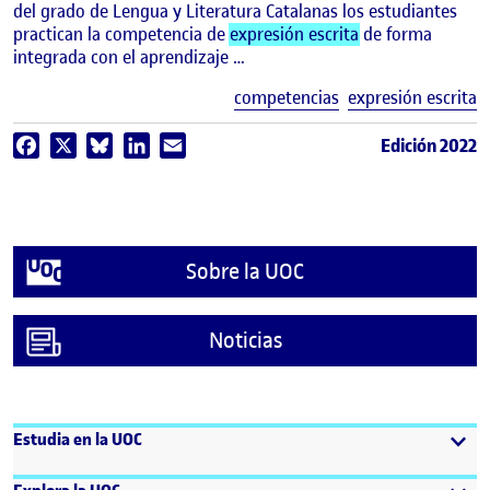
del grado de Lengua y Literatura Catalanas los estudiantes
practican la competencia de
expresión escrita
de forma
integrada con el aprendizaje …
E
competencias
expresión escrita
Edición 2022
Facebook
X
Bluesky
LinkedIn
Email
Sobre la UOC
Noticias
Estudia en la UOC