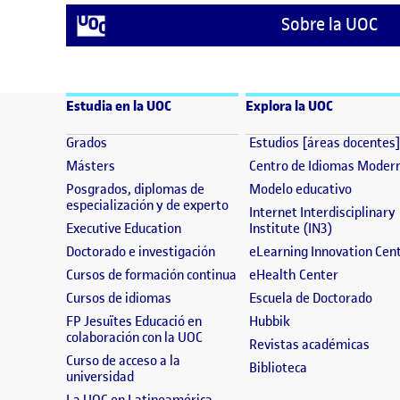
Sobre la UOC
Estudia en la UOC
Explora la UOC
(se abre en nueva ventana)
Grados
Estudios [áreas docentes
(se abre en nueva ventana)
Másters
Centro de Idiomas Moder
(se abre
Posgrados, diplomas de
Modelo educativo
(se abre en nueva ventana)
especialización y de experto
Internet Interdisciplinary
(se abre en nueva ventana)
(se abre en
Executive Education
Institute (IN3)
(se abre en nueva ventana)
Doctorado e investigación
eLearning Innovation Cen
(se abre en nueva ventana)
(se abre e
Cursos de formación continua
eHealth Center
(se abre en nueva ventana)
(se 
Cursos de idiomas
Escuela de Doctorado
(se abre en nueva 
FP Jesuïtes Educació en
Hubbik
(se abre en nueva ventana)
colaboración con la UOC
(se a
Revistas académicas
Curso de acceso a la
(se abre en nue
Biblioteca
(se abre en nueva ventana)
universidad
(se abre en nueva ventana)