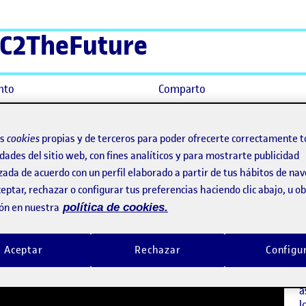
C2TheFuture
nto
Comparto
ta con la adquisición de los contenidos
os
cookies
propias y de terceros para poder ofrecerte correctamente t
dades del sitio web, con fines analíticos y para mostrarte publicidad
e la expresión escrita con la ad
zada de acuerdo con un perfil elaborado a partir de tus hábitos de na
eptar, rechazar o configurar tus preferencias haciendo clic abajo, u 
ón en nuestra
política de cookies.
J
E
Aceptar
Rechazar
Configu
E
a
l