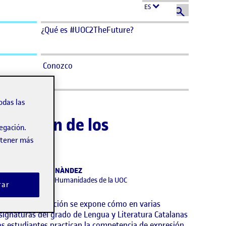
ES
¿Qué es #UOC2TheFuture?
Conozco
odas las
quisición de los
vegación.
obtener más
OSEP-ANTON FERNÀNDEZ
studios de Artes y Humanidades de la UOC
rar
n esta presentación se expone cómo en varias
signaturas del grado de Lengua y Literatura Catalanas
os estudiantes practican la competencia de expresión