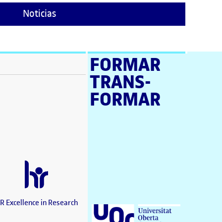
Noticias
FORMAR
TRANS­
ventana)
FORMAR
tana)
tana)
e en nueva ventana)
tana)
a ventana)
 en nueva ventana)
ana)
nueva ventana)
R Excellence in Research
Universitat Oberta de Catalunya (UOC)