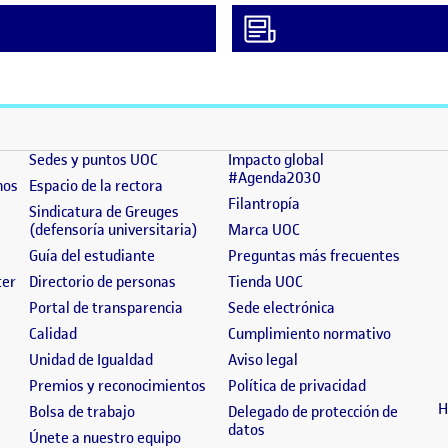
(se abre en nueva ventana)
(se abre en nueva ventana)
]
Sedes y puntos UOC
Impacto global
(se abre en nueva 
#Agenda2030
(se abre en nueva ventana)
(se abre en nueva ventana)
nos
Espacio de la rectora
(se abre en nueva ven
Filantropía
 en nueva ventana)
Sindicatura de Greuges
(se abre en nueva ventana)
(se abre en nueva ven
(defensoría universitaria)
Marca UOC
 nueva ventana)
(se abre en nueva ventana)
(se abr
Guía del estudiante
Preguntas más frecuentes
(se abre en nueva ventana)
(se abre en nueva ventana)
(se abre en nueva ven
ter
Directorio de personas
Tienda UOC
n nueva ventana)
(se abre en nueva ventana)
(se abre en nuev
Portal de transparencia
Sede electrónica
abre en nueva ventana)
(se abre en nueva ventana)
(se abre
Calidad
Cumplimiento normativo
ventana)
(se abre en nueva ventana)
(se abre en nueva vent
Unidad de Igualdad
Aviso legal
bre en nueva ventana)
(se abre en nueva ventana)
(se abre en 
Premios y reconocimientos
Política de privacidad
H
va ventana)
(se abre en nueva ventana)
Bolsa de trabajo
Delegado de protección de
(se abre en nueva ventana)
datos
(se abre en nueva ventana)
Únete a nuestro equipo