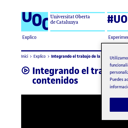
Saltar al contenido
#UO
Universitat Oberta
de Catalunya
Explico
Experime
Integrando el trabajo de la expresión escri
Inici
Explico
Utilizam
funcionali
Integrando el trabajo d
video
personali
contenidos
Puedes ac
informaci