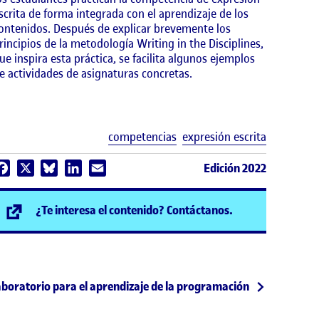
scrita de forma integrada con el aprendizaje de los
ontenidos. Después de explicar brevemente los
rincipios de la metodología Writing in the Disciplines,
ue inspira esta práctica, se facilita algunos ejemplos
e actividades de asignaturas concretas.
Etiquetas
competencias
expresión escrita
Edición 2022
Facebook
X
Bluesky
LinkedIn
Email
(se abre en nuev
¿Te interesa el contenido? Contáctanos.
ublicación
boratorio para el aprendizaje de la programación