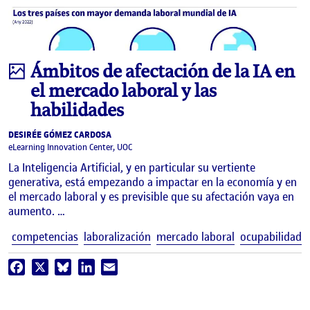
Infografía
Ámbitos de afectación de la IA en
el mercado laboral y las
habilidades
DESIRÉE GÓMEZ CARDOSA
eLearning Innovation Center, UOC
La Inteligencia Artificial, y en particular su vertiente
generativa, está empezando a impactar en la economía y en
el mercado laboral y es previsible que su afectación vaya en
aumento. …
E
competencias
laboralización
mercado laboral
ocupabilidad
Facebook
X
Bluesky
LinkedIn
Email