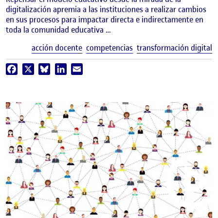
digitalización apremia a las instituciones a realizar cambios
en sus procesos para impactar directa e indirectamente en
toda la comunidad educativa …
E
acción docente
competencias
transformación digital
Facebook
X
Bluesky
LinkedIn
Email