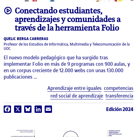
video
Conectando estudiantes,
aprendizajes y comunidades a
través de la herramienta Folio
QUELIC BERGA CARRERAS
Profesor de los Estudios de Informática, Multimedia y Telecomunicación de la
UOC
El nuevo modelo pedagógico que ha surgido tras
implementar Folio en más de 9 programas con 900 aulas, y
en un corpus creciente de 12.000 webs con unas 130.000
publicaciones …
E
Aprendizaje entre iguales
competencias
red social de aprendizaje
transferencia
Edición 2024
Facebook
X
Bluesky
LinkedIn
Email