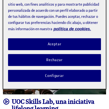
E
competencias
evidencias
microcredenciales
sitio web, con fines analíticos y para mostrarte publicidad
portfolio digital
personalizada de acuerdo con un perfil elaborado a partir
de tus hábitos de navegación. Puedes aceptar, rechazar o
Facebook
X
Bluesky
LinkedIn
Email
configurar tus preferencias haciendo clic abajo, u obtener
más información en nuestra
política de cookies.
Aceptar
Rechazar
Configurar
video
UOC Skills Lab, una iniciativa
lifelong learning