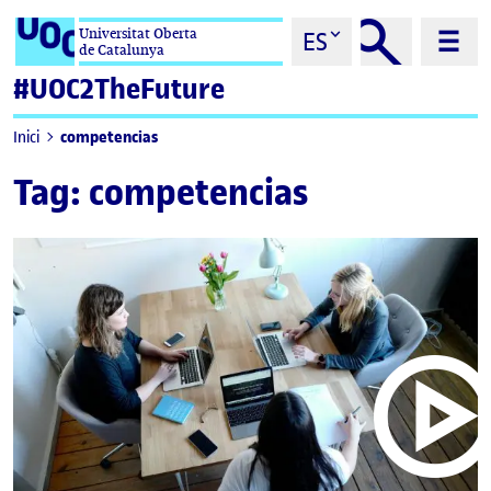
Saltar al contenido
Universitat Oberta
ES
de Catalunya
#UOC2TheFuture
competencias
Inici
Tag:
competencias