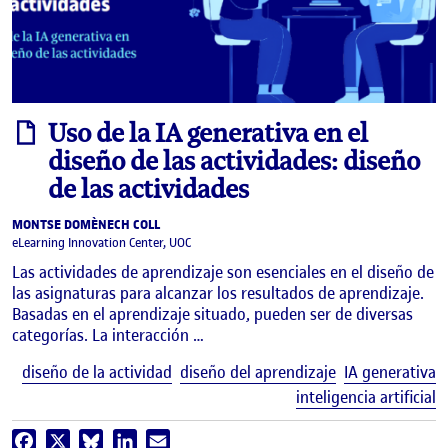
informe
Uso de la IA generativa en el
diseño de las actividades: diseño
de las actividades
MONTSE DOMÈNECH COLL
eLearning Innovation Center, UOC
Las actividades de aprendizaje son esenciales en el diseño de
las asignaturas para alcanzar los resultados de aprendizaje.
Basadas en el aprendizaje situado, pueden ser de diversas
categorías. La interacción …
E
diseño de la actividad
diseño del aprendizaje
IA generativa
inteligencia artificial
Facebook
X
Bluesky
LinkedIn
Email