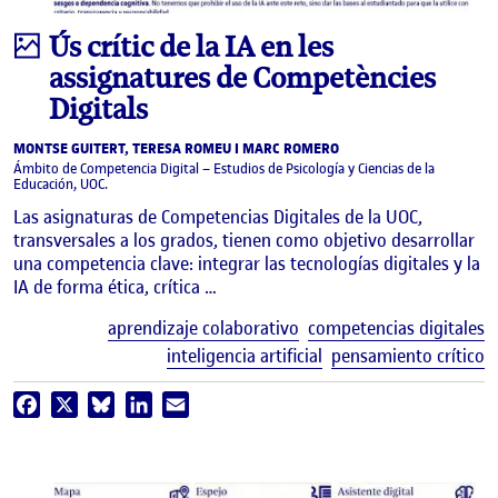
Infografía
Ús crític de la IA en les
assignatures de Competències
Digitals
MONTSE GUITERT, TERESA ROMEU I MARC ROMERO
Ámbito de Competencia Digital – Estudios de Psicología y Ciencias de la
Educación, UOC.
Las asignaturas de Competencias Digitales de la UOC,
transversales a los grados, tienen como objetivo desarrollar
una competencia clave: integrar las tecnologías digitales y la
IA de forma ética, crítica …
E
aprendizaje colaborativo
competencias digitales
inteligencia artificial
pensamiento crítico
Facebook
X
Bluesky
LinkedIn
Email