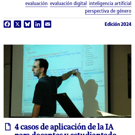
E
evaluación
evaluación digital
inteligencia artificial
perspectiva de género
Edición 2024
Facebook
X
Bluesky
LinkedIn
Email
informe
4 casos de aplicación de la IA