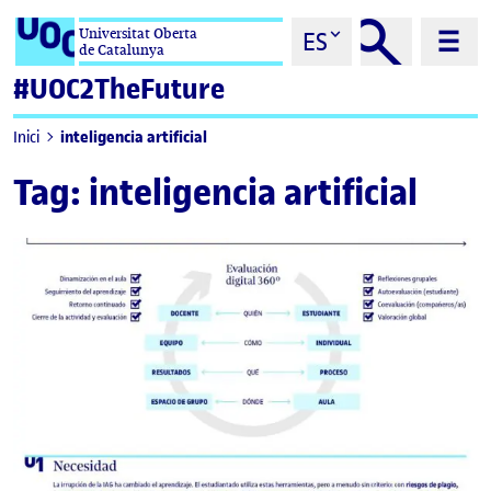
Saltar al contenido
Universitat Oberta
ES
de Catalunya
#UOC2TheFuture
inteligencia artificial
Inici
Tag:
inteligencia artificial