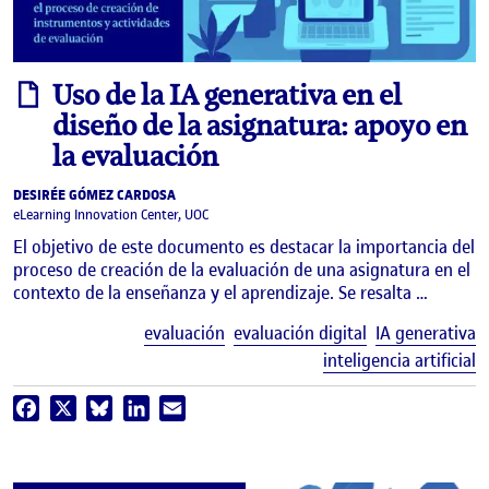
informe
Uso de la IA generativa en el
diseño de la asignatura: apoyo en
la evaluación
DESIRÉE GÓMEZ CARDOSA
eLearning Innovation Center, UOC
El objetivo de este documento es destacar la importancia del
proceso de creación de la evaluación de una asignatura en el
contexto de la enseñanza y el aprendizaje. Se resalta …
E
evaluación
evaluación digital
IA generativa
inteligencia artificial
Facebook
X
Bluesky
LinkedIn
Email