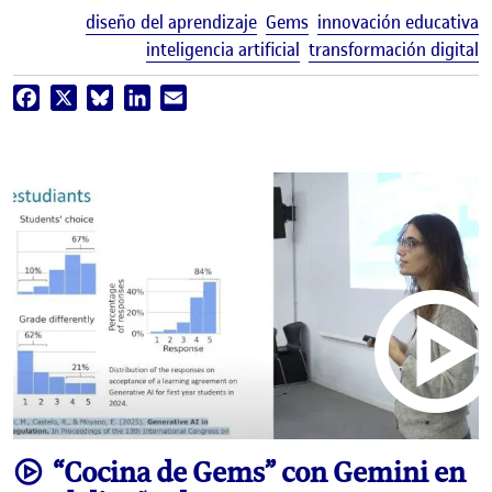
E
diseño del aprendizaje
Gems
innovación educativa
inteligencia artificial
transformación digital
Facebook
X
Bluesky
LinkedIn
Email
video
“Cocina de Gems” con Gemini en