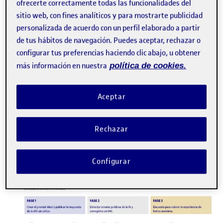
ofrecerte correctamente todas las funcionalidades del
Trastornos del Aprendizaje (UOC). Concretamente, se ha
sitio web, con fines analíticos y para mostrarte publicidad
implementado en el reto ¿Cómo …
personalizada de acuerdo con un perfil elaborado a partir
E
autoregulación
feedback
inteligencia artificial
rúbricas
de tus hábitos de navegación. Puedes aceptar, rechazar o
configurar tus preferencias haciendo clic abajo, u obtener
Facebook
X
Bluesky
LinkedIn
Email
más información en nuestra
política de cookies.
Aceptar
Rechazar
Configurar