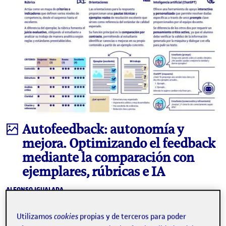
Infografía
Autofeedback: autonomía y
mejora. Optimizando el feedback
mediante la comparación con
ejemplares, rúbricas e IA
ALFONSO IGUALADA
Profesor de los Estudios de Psicología y Ciencias de la Educación de la UOC
Esta experiencia se aplica a la asignatura de evaluación del
Utilizamos
cookies
propias y de terceros para poder
lenguaje del máster de Dificultades del Lenguaje y