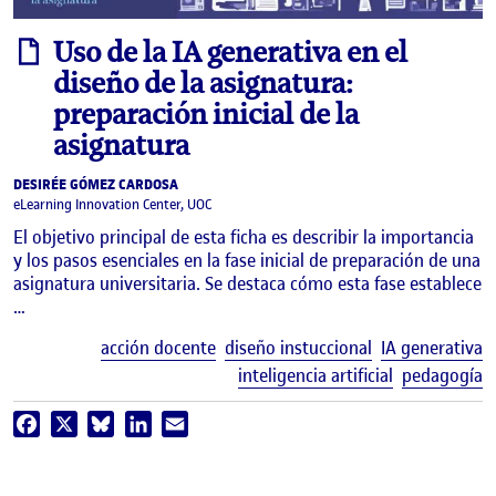
informe
Uso de la IA generativa en el
diseño de la asignatura:
preparación inicial de la
asignatura
DESIRÉE GÓMEZ CARDOSA
eLearning Innovation Center, UOC
El objetivo principal de esta ficha es describir la importancia
y los pasos esenciales en la fase inicial de preparación de una
asignatura universitaria. Se destaca cómo esta fase establece
…
E
acción docente
diseño instuccional
IA generativa
inteligencia artificial
pedagogía
Facebook
X
Bluesky
LinkedIn
Email