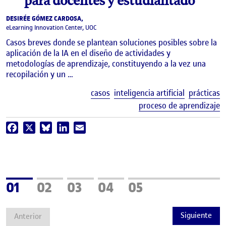
para docentes y estudiantado
DESIRÉE GÓMEZ CARDOSA,
eLearning Innovation Center, UOC
Casos breves donde se plantean soluciones posibles sobre la
aplicación de la IA en el diseño de actividades y
metodologías de aprendizaje, constituyendo a la vez una
recopilación y un …
E
casos
inteligencia artificial
prácticas
proceso de aprendizaje
Facebook
X
Bluesky
LinkedIn
Email
Página
Página
Página
Página
Página
01
02
03
04
05
Siguiente
Anterior