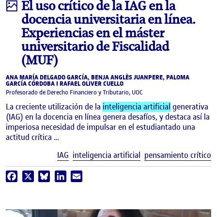
Infografía
El uso crítico de la IAG en la
docencia universitaria en línea.
Experiencias en el máster
universitario de Fiscalidad
(MUF)
ANA MARÍA DELGADO GARCÍA, BENJA ANGLÈS JUANPERE, PALOMA
GARCÍA CÓRDOBA I RAFAEL OLIVER CUELLO
Profesorado de Derecho Financiero y Tributario, UOC
La creciente utilización de la
inteligencia artificial
generativa
(IAG) en la docencia en línea genera desafíos, y destaca así la
imperiosa necesidad de impulsar en el estudiantado una
actitud crítica …
E
IAG
inteligencia artificial
pensamiento crítico
Facebook
X
Bluesky
LinkedIn
Email