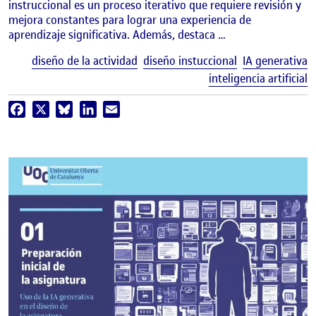
instruccional es un proceso iterativo que requiere revisión y
mejora constantes para lograr una experiencia de
aprendizaje significativa. Además, destaca …
E
diseño de la actividad
diseño instuccional
IA generativa
inteligencia artificial
Facebook
X
Bluesky
LinkedIn
Email