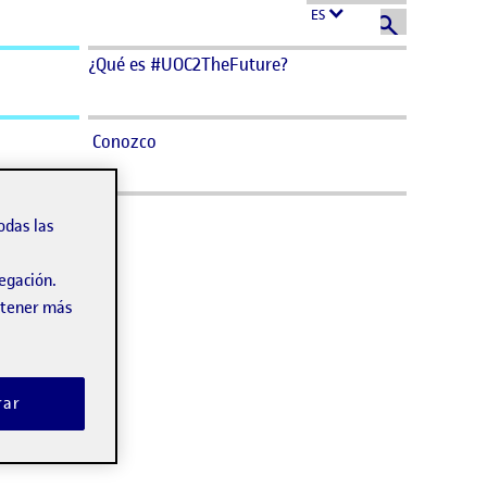
ES
¿Qué es #UOC2TheFuture?
Conozco
odas las
vegación.
obtener más
rar