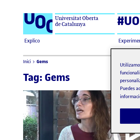
Saltar al contenido
#UO
Universitat Oberta
de Catalunya
Explico
Experime
Gems
Inici
Utilizam
funcionali
Tag:
Gems
personali
Puedes ac
informaci