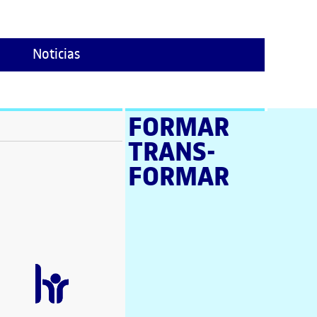
Noticias
FORMAR
TRANS­
ventana)
FORMAR
tana)
tana)
e en nueva ventana)
tana)
a ventana)
 en nueva ventana)
ana)
nueva ventana)