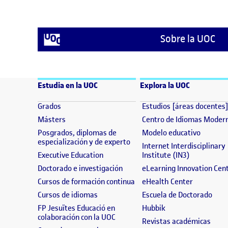
Sobre la UOC
Estudia en la UOC
Explora la UOC
(se abre en nueva ventana)
Grados
Estudios [áreas docentes
(se abre en nueva ventana)
Másters
Centro de Idiomas Moder
(se abre
Posgrados, diplomas de
Modelo educativo
(se abre en nueva ventana)
especialización y de experto
Internet Interdisciplinary
(se abre en nueva ventana)
(se abre en
Executive Education
Institute (IN3)
(se abre en nueva ventana)
Doctorado e investigación
eLearning Innovation Cen
(se abre en nueva ventana)
(se abre e
Cursos de formación continua
eHealth Center
(se abre en nueva ventana)
(se 
Cursos de idiomas
Escuela de Doctorado
(se abre en nueva 
FP Jesuïtes Educació en
Hubbik
(se abre en nueva ventana)
colaboración con la UOC
(se a
Revistas académicas