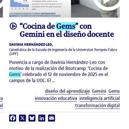
video
“Cocina de
Gems
” con
Gemini en el diseño docente
DAVINIA HERNÁNDEZ-LEO,
Catedrática de la Escuela de Ingeniería de la Universitat Pompeu Fabra
(UPF)
Ponencia a cargo de Davinia Hernández-Leo con
motivo de la realización del Bootcamp ‘Cocina de
Gems
‘ celebrado el 12 de noviembre de 2025 en el
campus de la UOC. El …
Etiq
diseño del aprendizaje
Gemini
Gems
Etiquetas
va
innovación educativa
inteligencia artificial
al
transformación digital
Facebook
X
Bluesky
LinkedIn
Email