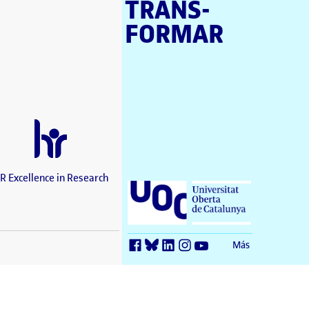
TRANS­
ventana)
FORMAR
tana)
tana)
e en nueva ventana)
tana)
a ventana)
 en nueva ventana)
ana)
nueva ventana)
R Excellence in Research
Universitat Oberta de Catalunya (UOC)
ntana)
en nueva ventana)
Más