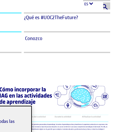
ES
¿Qué es #UOC2TheFuture?
Conozco
odas las