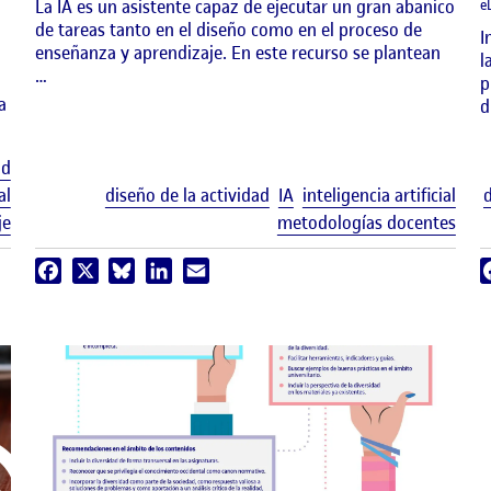
La IA es un asistente capaz de ejecutar un gran abanico
e
de tareas tanto en el diseño como en el proceso de
I
enseñanza y aprendizaje. En este recurso se plantean
l
…
p
a
d
Etiquetas
ad
Etiq
al
diseño de la actividad
IA
inteligencia artificial
d
je
metodologías docentes
Facebook
X
Bluesky
LinkedIn
Email