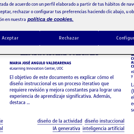
zada de acuerdo con un perfil elaborado a partir de tus hábitos de na
eptar, rechazar o configurar tus preferencias haciendo clic abajo, u 
ón en nuestra
política de cookies.
informe
Uso de la IA generativa en el
diseño de la asignatura:
Aceptar
Rechazar
Configu
Potenciar el diseño
instruccional con la IA
M
C
A
MARIA JOSÉ ANGULO VALDEARENAS
C
eLearning Innovation Center, UOC
e
y
El objetivo de este documento es explicar cómo el
diseño instruccional es un proceso iterativo que
L
requiere revisión y mejora constantes para lograr una
(
experiencia de aprendizaje significativa. Además,
e
destaca …
e
s
Etiquetas
Etiq
je
diseño de la actividad
diseño instuccional
al
IA generativa
inteligencia artificial