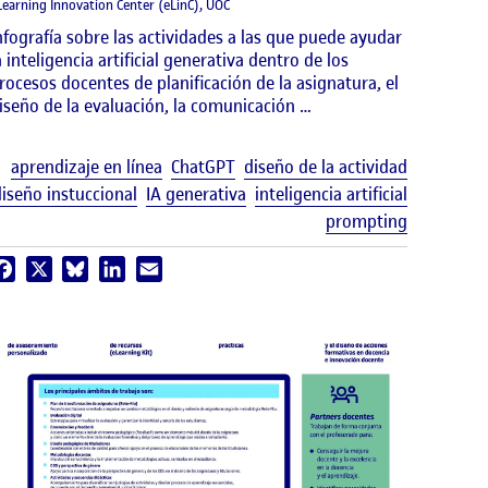
Learning Innovation Center (eLinC), UOC
nfografía sobre las actividades a las que puede ayudar
a inteligencia artificial generativa dentro de los
rocesos docentes de planificación de la asignatura, el
iseño de la evaluación, la comunicación …
Etiquetas
aprendizaje en línea
ChatGPT
diseño de la actividad
uetas
iseño instuccional
IA generativa
inteligencia artificial
prompting
Facebook
X
Bluesky
LinkedIn
Email