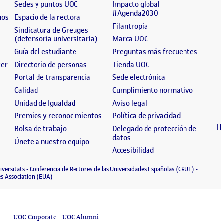
(se abre en nueva ventana)
(se abre en nueva ventana)
]
Sedes y puntos UOC
Impacto global
(se abre en nueva 
#Agenda2030
(se abre en nueva ventana)
(se abre en nueva ventana)
nos
Espacio de la rectora
(se abre en nueva ven
Filantropía
 en nueva ventana)
Sindicatura de Greuges
(se abre en nueva ventana)
(se abre en nueva ven
(defensoría universitaria)
Marca UOC
 nueva ventana)
(se abre en nueva ventana)
(se abr
Guía del estudiante
Preguntas más frecuentes
(se abre en nueva ventana)
(se abre en nueva ventana)
(se abre en nueva ven
ter
Directorio de personas
Tienda UOC
n nueva ventana)
(se abre en nueva ventana)
(se abre en nuev
Portal de transparencia
Sede electrónica
abre en nueva ventana)
(se abre en nueva ventana)
(se abre
Calidad
Cumplimiento normativo
ventana)
(se abre en nueva ventana)
(se abre en nueva vent
Unidad de Igualdad
Aviso legal
bre en nueva ventana)
(se abre en nueva ventana)
(se abre en 
Premios y reconocimientos
Política de privacidad
H
va ventana)
(se abre en nueva ventana)
Bolsa de trabajo
Delegado de protección de
(se abre en nueva ventana)
datos
(se abre en nueva ventana)
Únete a nuestro equipo
(se abre en nueva ve
Accesibilidad
 ventana)
(se abre en nueva ventana)
(se abre 
iversitats
Conferencia de Rectores de las Universidades Españolas (CRUE)
tana)
(se abre en nueva ventana)
es Association (EUA)
UOC Corporate
UOC Alumni