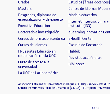
(se abre en nueva ventana)
Grados
Estudios [áreas docentes
(se abre en nueva ventana)
Másters
Centro de Idiomas Moder
(se abre
Posgrados, diplomas de
Modelo educativo
(se abre en nueva ventana)
especialización y de experto
Internet Interdisciplinary
(se abre en nueva ventana)
(se abre en
Executive Education
Institute (IN3)
(se abre en nueva ventana)
Doctorado e investigación
eLearning Innovation Cen
(se abre en nueva ventana)
(se abre e
Cursos de formación continua
eHealth Center
(se abre en nueva ventana)
(se 
Cursos de idiomas
Escuela de Doctorado
(se abre en nueva 
FP Jesuïtes Educació en
Hubbik
(se abre en nueva ventana)
colaboración con la UOC
(se a
Revistas académicas
Curso de acceso a la
(se abre en nue
Biblioteca
(se abre en nueva ventana)
universidad
(se abre en nueva ventana)
La UOC en Latinoamérica
(se abre en nueva
Associació Catalana d'Universitats Públiques (ACUP)
Xarxa Vives d'Un
(se abre en nueva ven
Centro Interuniversitario de Desarrollo (CINDA)
European Universiti
UOC