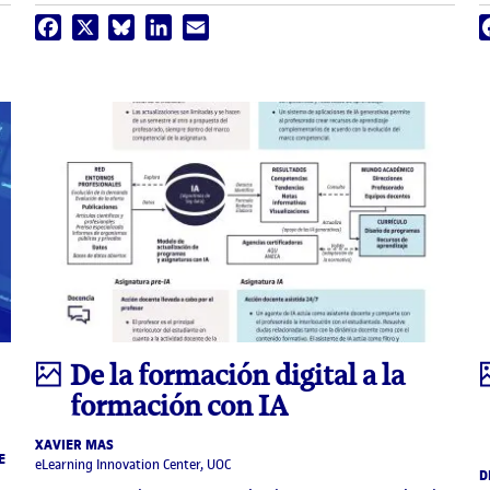
Facebook
X
Bluesky
LinkedIn
Email
Infografía
De la formación digital a la
formación con IA
XAVIER MAS
E
eLearning Innovation Center, UOC
D