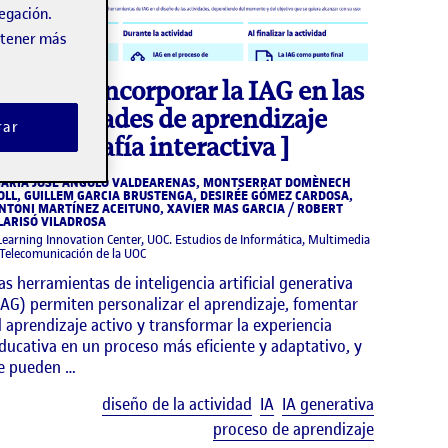
vegación.
obtener más
Infografía
Cómo incorporar la IAG en las
actividades de aprendizaje
rar
[infografía interactiva ]
ARÍA JOSÉ ANGULO VALDEARENAS, MONTSERRAT DOMÈNECH
OLL, GUILLEM GARCIA BRUSTENGA, DESIRÉE GÓMEZ CARDOSA,
NTONI MARTÍNEZ ACEITUNO, XAVIER MAS GARCIA / ROBERT
LARISÓ VILADROSA
Learning Innovation Center, UOC. Estudios de Informática, Multimedia
 Telecomunicación de la UOC
as herramientas de inteligencia artificial generativa
IAG) permiten personalizar el aprendizaje, fomentar
l aprendizaje activo y transformar la experiencia
ducativa en un proceso más eficiente y adaptativo, y
e pueden …
uetas
Etiquetas
diseño de la actividad
IA
IA generativa
proceso de aprendizaje