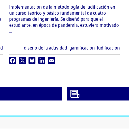
Implementación de la metodología de ludificación en
un curso teórico y básico fundamental de cuatro
e
programas de ingeniería. Se diseñó para que el
estudiante, en época de pandemia, estuviera motivado
…
Etiquetas
Etiq
ad
diseño de la actividad
gamificación
ludificación
Facebook
X
Bluesky
LinkedIn
Email