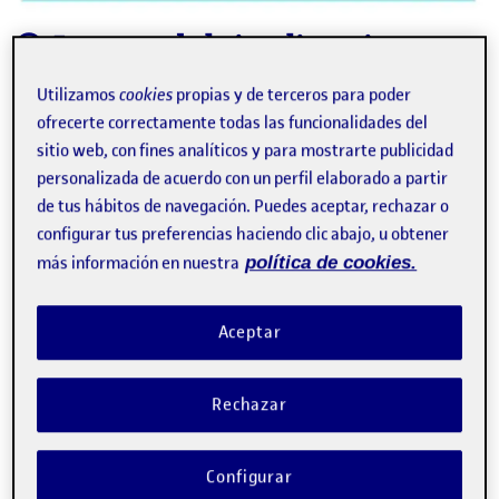
video
Impacto de la inteligencia
artificial en la educación
Utilizamos
cookies
propias y de terceros para poder
superior: procesos educativos
ofrecerte correctamente todas las funcionalidades del
ELENA PLANAS HORTAL, ROBERT CLARISÓ VILADROSA, MAITE
sitio web, con fines analíticos y para mostrarte publicidad
FERNÁNDEZ-FERRER
personalizada de acuerdo con un perfil elaborado a partir
Directora de programa del Grado de Ingeniería Informática Estudios de
Informática, Multimedia y Telecomunicación de la UOC / Director de programa
de tus hábitos de navegación. Puedes aceptar, rechazar o
del Grado de Técnicas de Aplicaciones de Software de los Estudios de
Informática, Multimedia y Telecomunicación de la UOC / Profesora de los
configurar tus preferencias haciendo clic abajo, u obtener
Estudios de Psicología y Ciencias de la Educación de la UOC
más información en nuestra
política de cookies.
La adopción de sistemas de inteligencia artificial ha abierto
grandes expectativas de aplicación en diferentes sectores
para contribuir a su avance y transformación. Conversamos
Aceptar
con docentes e investigadores de la …
E
acción docente
aprendizaje en línea
educación superior
Rechazar
IA generativa
inteligencia artificial
Edición 2023
Facebook
X
Bluesky
LinkedIn
Email
Configurar