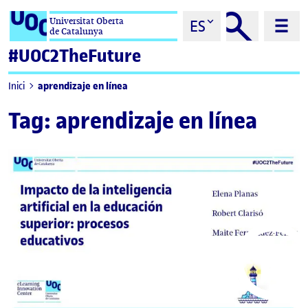
Saltar al contenido
Universitat Oberta
ES
de Catalunya
#UOC2TheFuture
aprendizaje en línea
Inici
Tag:
aprendizaje en línea