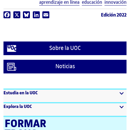
E
aprendizaje en línea
educación
innovación
Edición 2022
Facebook
X
Bluesky
LinkedIn
Email
Sobre la UOC
Noticias
Estudia en la UOC
Explora la UOC
FORMAR