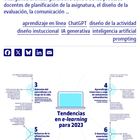
docentes de planificación de la asignatura, el diseño de la
evaluación, la comunicación …
E
aprendizaje en línea
ChatGPT
diseño de la actividad
diseño instuccional
IA generativa
inteligencia artificial
prompting
Facebook
X
Bluesky
LinkedIn
Email