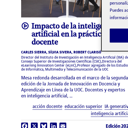
personali
Puedes ac
informaci
video
Impacto de la inteligencia
artificial en la práctica
docente
CARLES SIERRA, SÍLVIA SIVERA, ROBERT CLARISÓ
Director del Instituto de Investigación en Inteligencia Artificial (IIIA) d
Consejo Superior de Investigaciones Científicas (CSIC),Directora del
eLearning Innovation Center (eLinC),Profesor agregado de los Estudio
de Informática, Multimedia y Telecomunicación de la UOC
Mesa redonda desarrollada en el marco de la segunda
edición de la Jornada de Innovación en Docencia y
Aprendizaje en Línea de la UOC. Docentes y expertos
en inteligencia artificial, …
acción docente
educación superior
IA generati
inteligencia artifici
Edición 20
Facebook
X
Bluesky
LinkedIn
Email