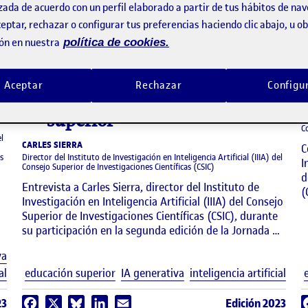
zada de acuerdo con un perfil elaborado a partir de tus hábitos de na
eptar, rechazar o configurar tus preferencias haciendo clic abajo, u 
ón en nuestra
política de cookies.
video
Desafíos e implicaciones de
la inteligencia artificial en el
Aceptar
Rechazar
Configu
contexto de la educación
C
superior
D
C
el
CARLES SIERRA
C
s
Director del Instituto de Investigación en Inteligencia Artificial (IIIA) del
I
Consejo Superior de Investigaciones Científicas (CSIC)
d
Entrevista a Carles Sierra, director del Instituto de
(
Investigación en Inteligencia Artificial (IIIA) del Consejo
Superior de Investigaciones Científicas (CSIC), durante
su participación en la segunda edición de la Jornada …
Etiquetas
va
Etiq
al
educación superior
IA generativa
inteligencia artificial
23
Edición 2023
Facebook
X
Bluesky
LinkedIn
Email