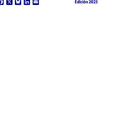
Edición 2023
Facebook
X
Bluesky
LinkedIn
Email