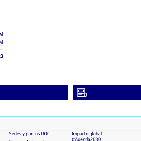
,
Etiquetas
al
al
23
(se abre en nueva ventana)
(se abre en nueva ventana)
]
Sedes y puntos UOC
Impacto global
(se abre en nueva 
#Agenda2030