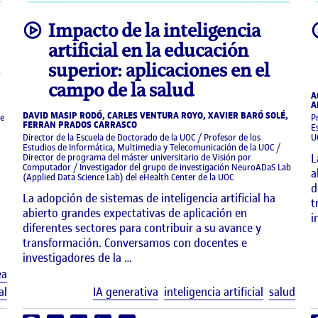
video
Impacto de la inteligencia
artificial en la educación
superior: aplicaciones en el
campo de la salud
A
A
DAVID MASIP RODÓ, CARLES VENTURA ROYO, XAVIER BARÓ SOLÉ,
de
P
FERRAN PRADOS CARRASCO
E
Director de la Escuela de Doctorado de la UOC / Profesor de los
U
Estudios de Informática, Multimedia y Telecomunicación de la UOC /
L
Director de programa del máster universitario de Visión por
Computador / Investigador del grupo de investigación NeuroADaS Lab
a
(Applied Data Science Lab) del eHealth Center de la UOC
d
La adopción de sistemas de inteligencia artificial ha
t
abierto grandes expectativas de aplicación en
i
diferentes sectores para contribuir a su avance y
transformación. Conversamos con docentes e
investigadores de la …
Etiquetas
ea
Etiq
al
IA generativa
inteligencia artificial
salud