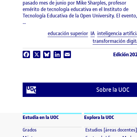
pasado mes de junio por Mike Sharples, profesor
emérito de tecnología educativa en el Instituto de
Tecnología Educativa de la Open University. El evento
…
educación superior
IA
inteligencia artifici
transformación digit
Edición 20
Facebook
X
Bluesky
LinkedIn
Email
Sobre la UOC
Estudia en la UOC
Explora la UOC
(se abre en nueva ventana)
Grados
Estudios [áreas docentes