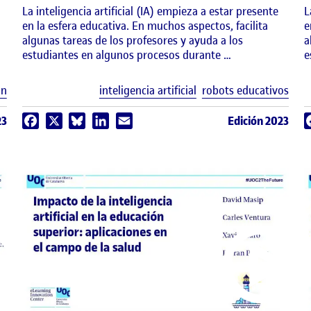
La inteligencia artificial (IA) empieza a estar presente
L
en la esfera educativa. En muchos aspectos, facilita
e
algunas tareas de los profesores y ayuda a los
a
estudiantes en algunos procesos durante …
e
Etiquetas
Etiq
ón
inteligencia artificial
robots educativos
23
Edición 2023
Facebook
X
Bluesky
LinkedIn
Email