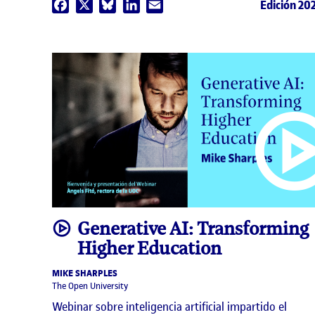
Edición 20
Facebook
X
Bluesky
LinkedIn
Email
video
Generative AI: Transforming
Higher Education
MIKE SHARPLES
The Open University
Webinar sobre inteligencia artificial impartido el