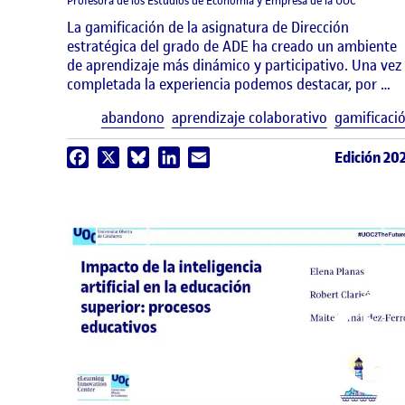
Profesora de los Estudios de Economía y Empresa de la UOC
La gamificación de la asignatura de Dirección
estratégica del grado de ADE ha creado un ambiente
de aprendizaje más dinámico y participativo. Una vez
completada la experiencia podemos destacar, por …
abandono
aprendizaje colaborativo
gamificaci
Edición 20
Facebook
X
Bluesky
LinkedIn
Email