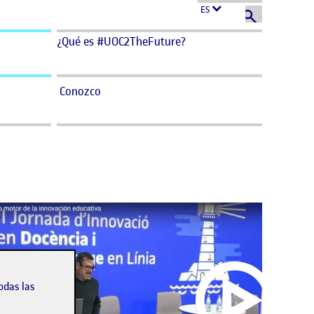
ES
¿Qué es #UOC2TheFuture?
Conozco
odas las