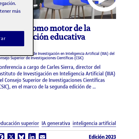
vegación.
obtener más
video
La IA como motor de la
innovación educativa
rar
ARLES SIERRA
irector del Instituto de Investigación en Inteligencia Artificial (IIIA) del
onsejo Superior de Investigaciones Científicas (CSIC)
onferencia a cargo de Carles Sierra, director del
nstituto de Investigación en Inteligencia Artificial (IIIA)
el Consejo Superior de Investigaciones Científicas
CSIC), en el marco de la segunda edición de …
uetas
Etiquetas
educación superior
IA generativa
inteligencia artificial
Edición 2023
Facebook
X
Bluesky
LinkedIn
Email