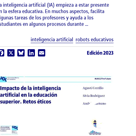
a inteligencia artificial (IA) empieza a estar presente
n la esfera educativa. En muchos aspectos, facilita
lgunas tareas de los profesores y ayuda a los
studiantes en algunos procesos durante …
uetas
Etiquetas
inteligencia artificial
robots educativos
Edición 2023
Facebook
X
Bluesky
LinkedIn
Email