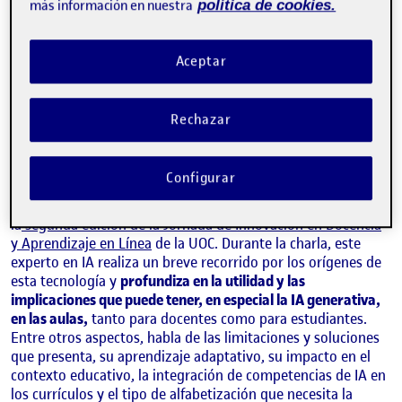
más información en nuestra
política de cookies.
Aceptar
CARLES SIERRA
Director del Instituto de Investigación en Inteligencia Artificial (IIIA) del
Rechazar
Consejo Superior de Investigaciones Científicas (CSIC)
Conferencia a cargo de
Carles Sierra
, director del
Instituto de
Configurar
Investigación en Inteligencia Artificial (IIIA)
del
Consejo
Superior de Investigaciones Científicas (CSIC)
, en el marco de
la
segunda edición de la Jornada de Innovación en Docencia
y Aprendizaje en Línea
de la UOC. Durante la charla, este
experto en IA realiza un breve recorrido por los orígenes de
esta tecnología y
profundiza en la utilidad y las
implicaciones que puede tener, en especial la IA generativa,
en las aulas,
tanto para docentes como para estudiantes.
Entre otros aspectos, habla de las limitaciones y soluciones
que presenta, su aprendizaje adaptativo, su impacto en el
contexto educativo, la integración de competencias de IA en
los currículos y el tipo de alfabetización que necesita la