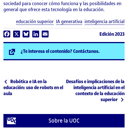
sociedad para conocer cómo funciona y las posibilidades en
general que ofrece esta tecnología en la educación.
E
educación superior
IA generativa
inteligencia artificial
Edición 2023
Facebook
X
Bluesky
LinkedIn
Email
(se abre en n
¿Te interesa el contenido? Contáctanos.
Post navigation
Publicación anterior
Siguiente publicación
Robótica e IA en la
Desafíos e implicaciones de la
educación: uso de robots en el
inteligencia artificial en el
aula
contexto de la educación
superior
Sobre la UOC