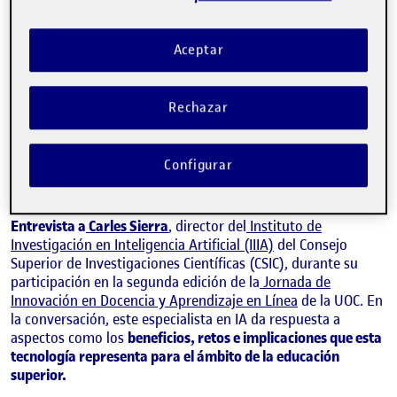
Aceptar
Rechazar
CARLES SIERRA
Configurar
Director del Instituto de Investigación en Inteligencia Artificial (IIIA) del
Consejo Superior de Investigaciones Científicas (CSIC)
Entrevista a
Carles Sierra
, director del
Instituto de
Investigación en Inteligencia Artificial (IIIA)
del Consejo
Superior de Investigaciones Científicas (CSIC), durante su
participación en la segunda edición de la
Jornada de
Innovación en Docencia y Aprendizaje en Línea
de la UOC. En
la conversación, este especialista en IA da respuesta a
aspectos como los
beneficios, retos e implicaciones que esta
tecnología representa para el ámbito de la educación
superior.