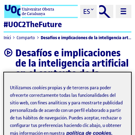
Saltar al contenido
Universitat Oberta
ES
de Catalunya
#UOC2TheFuture
Desafíos e implicaciones de la inteligencia artificial en el contexto de la educación superior
Inici
Comparto
Desafíos e implicaciones
video
de la inteligencia artificial
en el contexto de la
educación superior
Utilizamos
cookies
propias y de terceros para poder
ofrecerte correctamente todas las funcionalidades del
sitio web, con fines analíticos y para mostrarte publicidad
personalizada de acuerdo con un perfil elaborado a partir
de tus hábitos de navegación. Puedes aceptar, rechazar o
configurar tus preferencias haciendo clic abajo, u obtener
más información en nuestra
política de cookies.