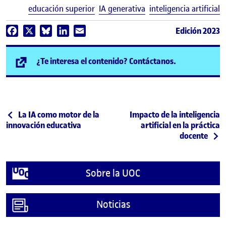
E
educación superior
IA generativa
inteligencia artificial
Edición 2023
Facebook
X
Bluesky
LinkedIn
Email
(se abre en n
¿Te interesa el contenido? Contáctanos.
Post navigation
Publicación anterior
Siguiente publicación
La IA como motor de la
Impacto de la inteligencia
innovación educativa
artificial en la práctica
docente
Sobre la UOC
Noticias