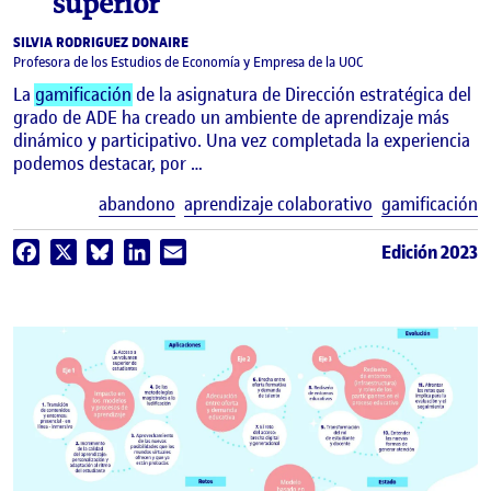
superior
SILVIA RODRIGUEZ DONAIRE
Profesora de los Estudios de Economía y Empresa de la UOC
La
gamificación
de la asignatura de Dirección estratégica del
grado de ADE ha creado un ambiente de aprendizaje más
dinámico y participativo. Una vez completada la experiencia
podemos destacar, por …
E
abandono
aprendizaje colaborativo
gamificación
Edición 2023
Facebook
X
Bluesky
LinkedIn
Email