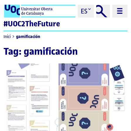
Saltar al contenido
Universitat Oberta
ES
de Catalunya
#UOC2TheFuture
gamificación
Inici
Tag:
gamificación