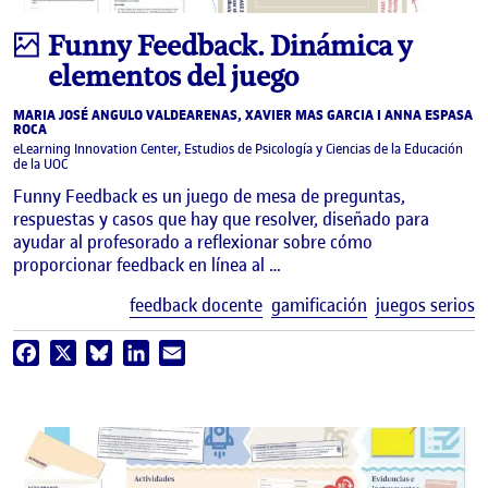
Infografía
Funny Feedback. Dinámica y
elementos del juego
MARIA JOSÉ ANGULO VALDEARENAS, XAVIER MAS GARCIA I ANNA ESPASA
ROCA
eLearning Innovation Center, Estudios de Psicología y Ciencias de la Educación
de la UOC
Funny Feedback es un juego de mesa de preguntas,
respuestas y casos que hay que resolver, diseñado para
ayudar al profesorado a reflexionar sobre cómo
proporcionar feedback en línea al …
E
feedback docente
gamificación
juegos serios
Facebook
X
Bluesky
LinkedIn
Email