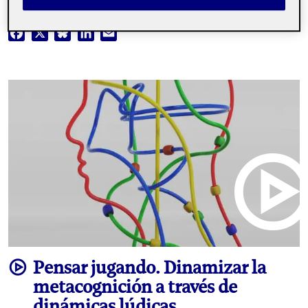
metodologias activas
Facebook
X
Bluesky
LinkedIn
Email
video
Pensar jugando. Dinamizar la
metacognición a través de
dinámicas lúdicas