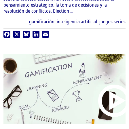
pensamiento estratégico, la toma de decisiones y la
resolución de conflictos. Election …
E
gamificación
inteligencia artificial
juegos serios
Facebook
X
Bluesky
LinkedIn
Email