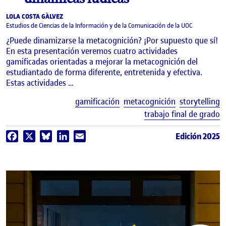
LOLA COSTA GÀLVEZ
Estudios de Ciencias de la Información y de la Comunicación de la UOC
¿Puede dinamizarse la metacognición? ¡Por supuesto que sí!
En esta presentación veremos cuatro actividades
gamificadas orientadas a mejorar la metacognición del
estudiantado de forma diferente, entretenida y efectiva.
Estas actividades …
E
gamificación
metacognición
storytelling
trabajo final de grado
Edición 2025
Facebook
X
Bluesky
LinkedIn
Email