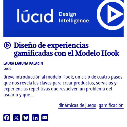
video
Diseño de experiencias
gamificadas con el Modelo Hook
LAURA LAGUNA PALACIN
Lúcid
Breve introducción al modelo Hook, un ciclo de cuatro pasos
que nos revela las claves para crear productos, servicios y
experiencias repetitivas que resuelven un problema del
usuario y que …
E
dinámicas de juego
gamificación
Facebook
X
Bluesky
LinkedIn
Email