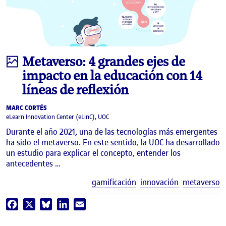
Infografía
Metaverso: 4 grandes ejes de
impacto en la educación con 14
líneas de reflexión
MARC CORTÉS
eLearn Innovation Center (eLinC), UOC
Durante el año 2021, una de las tecnologías más emergentes
ha sido el metaverso. En este sentido, la UOC ha desarrollado
un estudio para explicar el concepto, entender los
antecedentes …
E
gamificación
innovación
metaverso
Facebook
X
Bluesky
LinkedIn
Email