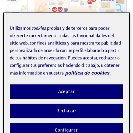
Utilizamos
cookies
propias y de terceros para poder
ofrecerte correctamente todas las funcionalidades del
sitio web, con fines analíticos y para mostrarte publicidad
personalizada de acuerdo con un perfil elaborado a partir
de tus hábitos de navegación. Puedes aceptar, rechazar o
Infografía
Encaja. Dinámica y elementos
configurar tus preferencias haciendo clic abajo, u obtener
del juego
más información en nuestra
política de cookies.
CRISTINA GIRONA CAMPILLO, TONI MARTÍNEZ ACEITUNO
eLearning Innovation Center, UOC
Aceptar
Encaja, una propuesta lúdica creada por el equipo del
eLearning Innovation Center (eLinC) para trabajar
colaborativamente en el diseño integral de una asignatura,
Rechazar
con énfasis en una serie de aspectos …
E
diseño curricular
diseño del aprendizaje
gamificación
Configurar