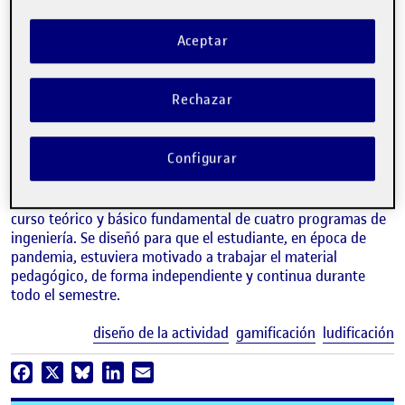
Aceptar
Rechazar
JULIÁN YEPES-MARTÍNEZ
Docente del Departamento de Ingeniería Mecánica, Universidad del
Norte
Configurar
Implementación de la metodología de ludificación en un
curso teórico y básico fundamental de cuatro programas de
ingeniería. Se diseñó para que el estudiante, en época de
pandemia, estuviera motivado a trabajar el material
pedagógico, de forma independiente y continua durante
todo el semestre.
E
diseño de la actividad
gamificación
ludificación
Facebook
X
Bluesky
LinkedIn
Email