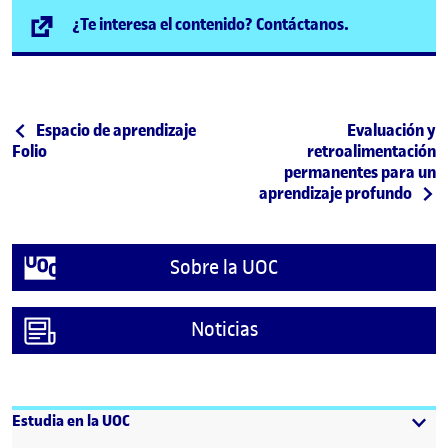
(se abre en n
¿Te interesa el contenido? Contáctanos.
Post navigation
Publicación anterior
Siguiente publ
Espacio de aprendizaje
Evaluación y
Folio
retroalimentación
permanentes para un
aprendizaje profundo
Sobre la UOC
Noticias
Estudia en la UOC