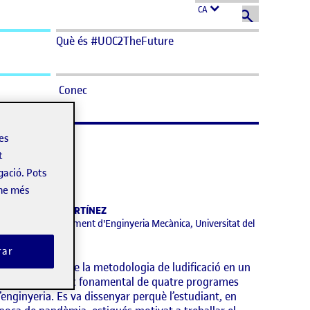
CA
Què és #UOC2TheFuture
Conec
les
t
gació. Pots
-ne més
ULIÁN YEPES-MARTÍNEZ
ocent del Departament d'Enginyeria Mecànica, Universitat del
ord
rar
mplementació de la metodologia de ludificació en un
urs teòric i bàsic fonamental de quatre programes
’enginyeria. Es va dissenyar perquè l’estudiant, en