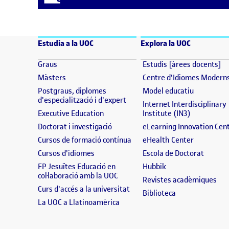
Estudia a la UOC
Explora la UOC
(s'obre en una finestra nova)
(s
Graus
Estudis [àrees docents]
(s'obre en una finestra nova)
Màsters
Centre d'Idiomes Modern
(s'obre en
Postgraus, diplomes
Model educatiu
(s'obre en una finestra nova)
d'especialització i d'expert
Internet Interdisciplinary
(s'obre en una finestra nova)
(s'obre en 
Executive Education
Institute (IN3)
(s'obre en una finestra nova)
Doctorat i investigació
eLearning Innovation Cen
(s'obre en una finestra nova)
(s'obre en
Cursos de formació contínua
eHealth Center
(s'obre en una finestra nova)
(s'obre
Cursos d'idiomes
Escola de Doctorat
(s'obre en una fine
FP Jesuïtes Educació en
Hubbik
(s'obre en una finestra nova)
col·laboració amb la UOC
(s'
Revistes acadèmiques
(s'obre en una finestra nova)
Curs d'accés a la universitat
(s'obre en una f
Biblioteca
(s'obre en una finestra nova)
La UOC a Llatinoamèrica