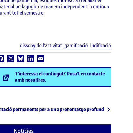
poca de pandèmia, estigués motivat a treballar el
aterial pedagògic de manera independent i contínua
urant tot el semestre.
Etiquetes
disseny de l'activitat
gamificació
ludificació
Facebook
X
Bluesky
LinkedIn
Email
T'interessa el contingut? Posa't en contacte
(s'obre en una finestra nova)
amb nosaltres.
entació permanents per a un aprenentatge profund
Notícies