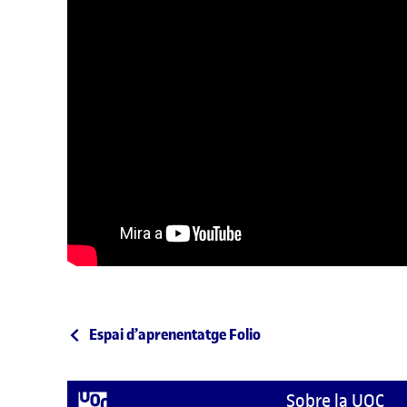
Navegació d'entrades
Entrada anterior
Espai d’aprenentatge Folio
Sobre la UOC