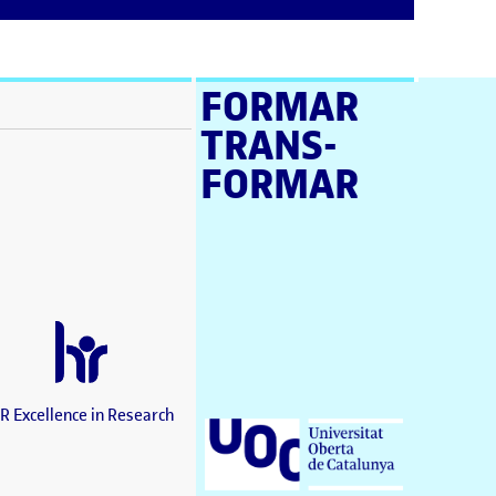
FORMAR
TRANS­
stra nova)
FORMAR
a nova)
a nova)
en una finestra nova)
a nova)
estra nova)
una finestra nova)
nova)
a finestra nova)
R Excellence in Research
Universitat Oberta de Catalunya (UOC)
)
tra nova)