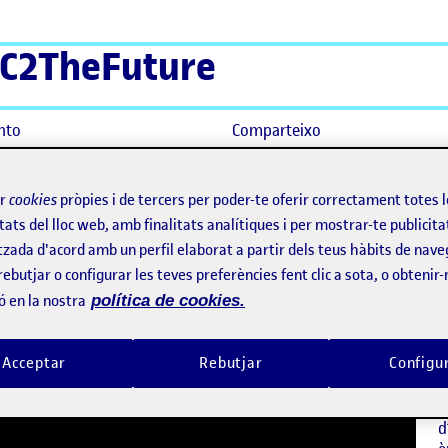
C2TheFuture
nto
Comparteixo
nàmica
ir
cookies
pròpies i de tercers per poder-te oferir correctament totes 
tats del lloc web, amb finalitats analítiques i per mostrar-te publicita
 màgic de la termodinàmica
tzada d'acord amb un perfil elaborat a partir dels teus hàbits de nave
rebutjar o configurar les teves preferències fent clic a sota, o obtenir
ó en la nostra
política de cookies.
J
D
N
Acceptar
Rebutjar
Configu
I
c
d