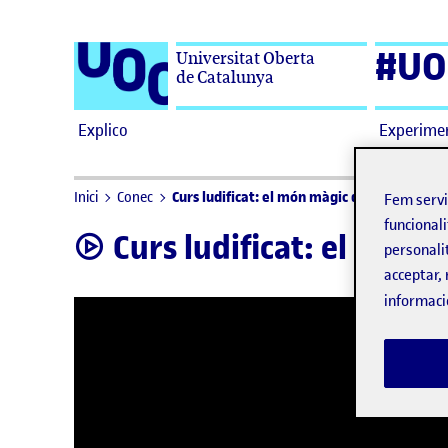
Saltar al contingut
#UO
Universitat Oberta
de Catalunya
Explico
Experime
Curs ludificat: el món màgic de la termodi
Inici
Conec
Fem serv
funcionali
Curs ludificat: el món
video
personali
acceptar, 
informaci