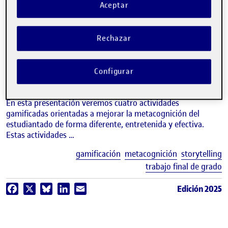
Aceptar
video
Pensar jugando. Dinamizar la
metacognición a través de
Rechazar
dinámicas lúdicas
LOLA COSTA GÀLVEZ
Configurar
Estudios de Ciencias de la Información y de la Comunicación de la UOC
¿Puede dinamizarse la metacognición? ¡Por supuesto que sí!
En esta presentación veremos cuatro actividades
gamificadas orientadas a mejorar la metacognición del
estudiantado de forma diferente, entretenida y efectiva.
Estas actividades …
E
gamificación
metacognición
storytelling
trabajo final de grado
Edición 2025
Facebook
X
Bluesky
LinkedIn
Email