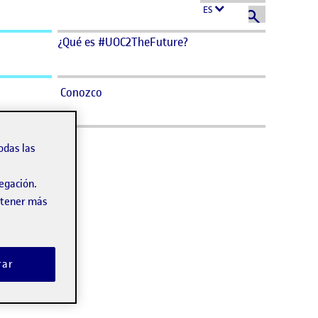
ES
¿Qué es #UOC2TheFuture?
Conozco
odas las
vegación.
obtener más
rar