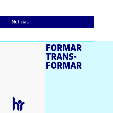
Noticias
FORMAR
TRANS­
ventana)
FORMAR
tana)
tana)
e en nueva ventana)
tana)
a ventana)
 en nueva ventana)
ana)
nueva ventana)