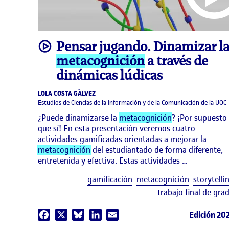
video
Pensar jugando. Dinamizar l
metacognición
a través de
dinámicas lúdicas
LOLA COSTA GÀLVEZ
Estudios de Ciencias de la Información y de la Comunicación de la UOC
¿Puede dinamizarse la
metacognición
? ¡Por supuesto
que sí! En esta presentación veremos cuatro
actividades gamificadas orientadas a mejorar la
metacognición
del estudiantado de forma diferente,
entretenida y efectiva. Estas actividades …
gamificación
metacognición
storytelli
trabajo final de gra
Edición 20
Facebook
X
Bluesky
LinkedIn
Email