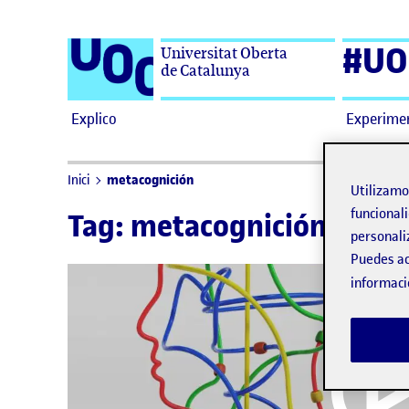
Saltar al contenido
#UO
Universitat Oberta
de Catalunya
Explico
Experime
metacognición
Inici
Utilizam
funcionali
Tag:
metacognición
personali
Puedes ac
informaci