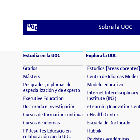
Sobre la UOC
Estudia en la UOC
Explora la UOC
(se abre en nueva ventana)
Grados
Estudios [áreas docentes
(se abre en nueva ventana)
Másters
Centro de Idiomas Moder
(se abre
Posgrados, diplomas de
Modelo educativo
(se abre en nueva ventana)
especialización y de experto
Internet Interdisciplinary
(se abre en nueva ventana)
(se abre en
Executive Education
Institute (IN3)
(se abre en nueva ventana)
Doctorado e investigación
eLearning Innovation Cen
(se abre en nueva ventana)
(se abre e
Cursos de formación continua
eHealth Center
(se abre en nueva ventana)
(se 
Cursos de idiomas
Escuela de Doctorado
(se abre en nueva 
FP Jesuïtes Educació en
Hubbik
(se abre en nueva ventana)
colaboración con la UOC
(se a
Revistas académicas