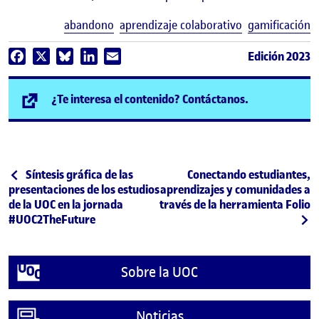
E
abandono
aprendizaje colaborativo
gamificación
Edición 2023
Facebook
X
Bluesky
LinkedIn
Email
(se abre en n
¿Te interesa el contenido? Contáctanos.
Post navigation
Publicación anterior
Siguiente publicación
Síntesis gráfica de las
Conectando estudiantes,
presentaciones de los estudios
aprendizajes y comunidades a
de la UOC en la jornada
través de la herramienta Folio
#UOC2TheFuture
Sobre la UOC
Noticias