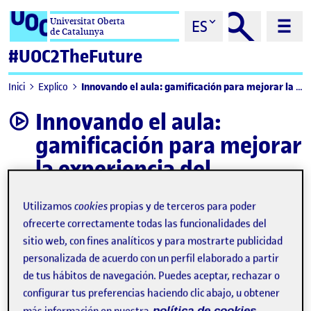
Saltar al contenido
Universitat Oberta
ES
de Catalunya
#UOC2TheFuture
Innovando el aula: gamificación para mejorar la experiencia del aprendizaje en la educación superior
Inici
Explico
Innovando el aula:
video
gamificación para mejorar
la experiencia del
aprendizaje en la
Utilizamos
cookies
propias y de terceros para poder
educación superior
ofrecerte correctamente todas las funcionalidades del
sitio web, con fines analíticos y para mostrarte publicidad
personalizada de acuerdo con un perfil elaborado a partir
de tus hábitos de navegación. Puedes aceptar, rechazar o
configurar tus preferencias haciendo clic abajo, u obtener
política de cookies.