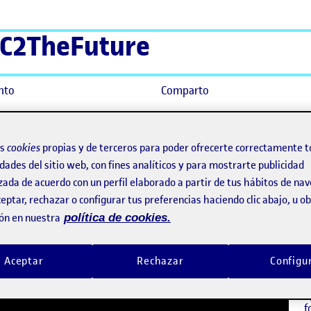
C2TheFuture
nto
Comparto
e juegos serios.
os
cookies
propias y de terceros para poder ofrecerte correctamente t
eriencia digital de juegos serio
dades del sitio web, con fines analíticos y para mostrarte publicidad
zada de acuerdo con un perfil elaborado a partir de tus hábitos de na
eptar, rechazar o configurar tus preferencias haciendo clic abajo, u 
S
ón en nuestra
política de cookies.
D
F
U
Aceptar
Rechazar
Configu
S
a
f