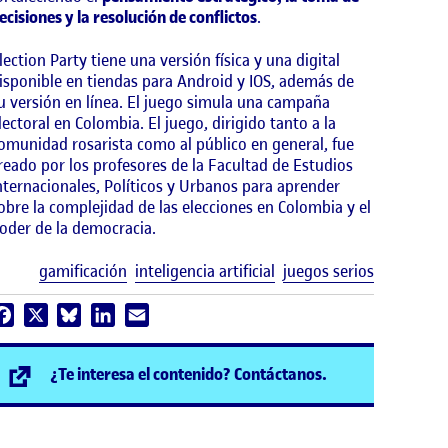
ecisiones y la resolución de conflictos
.
lection Party tiene una versión física y una digital
isponible en tiendas para Android y IOS, además de
u versión en línea. El juego simula una campaña
lectoral en Colombia. El juego, dirigido tanto a la
omunidad rosarista como al público en general, fue
reado por los profesores de la Facultad de Estudios
nternacionales, Políticos y Urbanos para aprender
obre la complejidad de las elecciones en Colombia y el
oder de la democracia.
Etiquetas
gamificación
inteligencia artificial
juegos serios
Facebook
X
Bluesky
LinkedIn
Email
(se abre en nuev
¿Te interesa el contenido? Contáctanos.