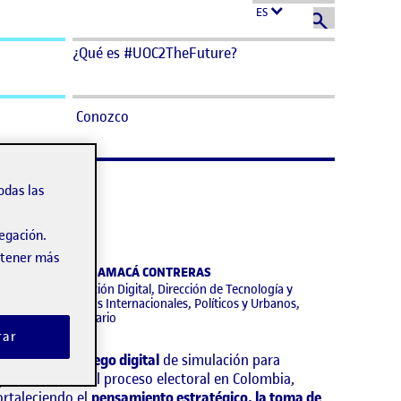
ES
¿Qué es #UOC2TheFuture?
Conozco
odas las
s.
vegación.
obtener más
ANDRA MILENA SAMACÁ CONTRERAS
irección de Educación Digital, Dirección de Tecnología y
acultad de Estudios Internacionales, Políticos y Urbanos,
niversidad del Rosario
rar
e trata de un
juego digital
de simulación para
prender sobre el proceso electoral en Colombia,
ortaleciendo el
pensamiento estratégico, la toma de