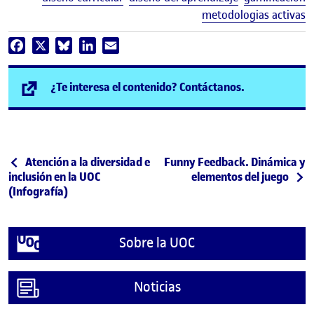
metodologias activas
Facebook
X
Bluesky
LinkedIn
Email
(se abre en n
¿Te interesa el contenido? Contáctanos.
Post navigation
Publicación anterior
Siguiente publicación
Atención a la diversidad e
Funny Feedback. Dinámica y
inclusión en la UOC
elementos del juego
(Infografía)
Sobre la UOC
Noticias