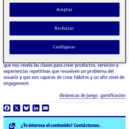
Aceptar
Rechazar
LAURA LAGUNA PALACIN
Lúcid
Configurar
Breve
introducción al modelo Hook
, un ciclo de cuatro pasos
que nos revela las claves para crear productos, servicios y
experiencias repetitivas que resuelven un problema del
usuario y que son capaces de crear hábitos y un alto nivel de
engagement.
E
dinámicas de juego
gamificación
Facebook
X
Bluesky
LinkedIn
Email
(se abre en n
¿Te interesa el contenido? Contáctanos.