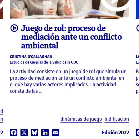
video
Juego de rol: proceso de
mediación ante un conflicto
ambiental
CRISTINA O'CALLAGHAN
L
Estudios de Ciencias de la Salud de la UOC
L
La actividad consiste en un juego de rol que simula un
B
proceso de mediación ante un conflicto ambiental en
p
el que hay varios actores implicados. La actividad
s
consta de las …
p
Etiquetas
ad
Etiq
ón
dinámicas de juego
ludificación
22
Edición 2022
Facebook
X
Bluesky
LinkedIn
Email