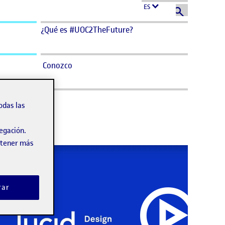
ES
¿Qué es #UOC2TheFuture?
Conozco
odas las
vegación.
obtener más
rar