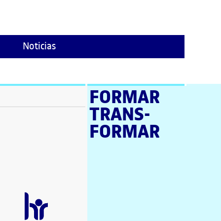
Noticias
FORMAR
TRANS­
ventana)
FORMAR
tana)
tana)
e en nueva ventana)
tana)
a ventana)
 en nueva ventana)
ana)