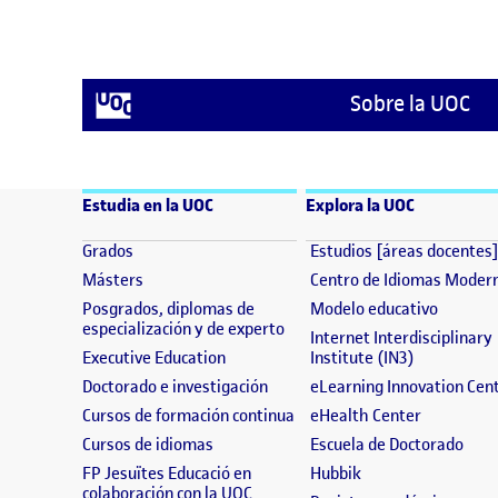
Sobre la UOC
Estudia en la UOC
Explora la UOC
(se abre en nueva ventana)
Grados
Estudios [áreas docentes
(se abre en nueva ventana)
Másters
Centro de Idiomas Moder
(se abre
Posgrados, diplomas de
Modelo educativo
(se abre en nueva ventana)
especialización y de experto
Internet Interdisciplinary
(se abre en nueva ventana)
(se abre en
Executive Education
Institute (IN3)
(se abre en nueva ventana)
Doctorado e investigación
eLearning Innovation Cen
(se abre en nueva ventana)
(se abre e
Cursos de formación continua
eHealth Center
(se abre en nueva ventana)
(se 
Cursos de idiomas
Escuela de Doctorado
(se abre en nueva 
FP Jesuïtes Educació en
Hubbik
(se abre en nueva ventana)
colaboración con la UOC