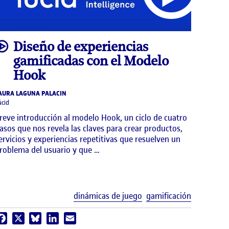
video
Diseño de experiencias
gamificadas con el Modelo
Hook
AURA LAGUNA PALACIN
úcid
reve introducción al modelo Hook, un ciclo de cuatro
asos que nos revela las claves para crear productos,
ervicios y experiencias repetitivas que resuelven un
roblema del usuario y que …
uetas
Etiquetas
dinámicas de juego
gamificación
Facebook
X
Bluesky
LinkedIn
Email