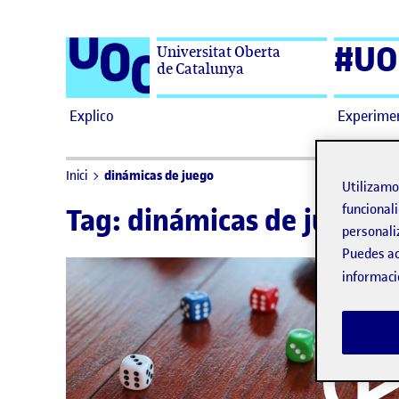
Saltar al contenido
#UO
Universitat Oberta
de Catalunya
Explico
Experime
dinámicas de juego
Inici
Utilizam
funcionali
Tag:
dinámicas de juego
personali
Puedes ac
informaci