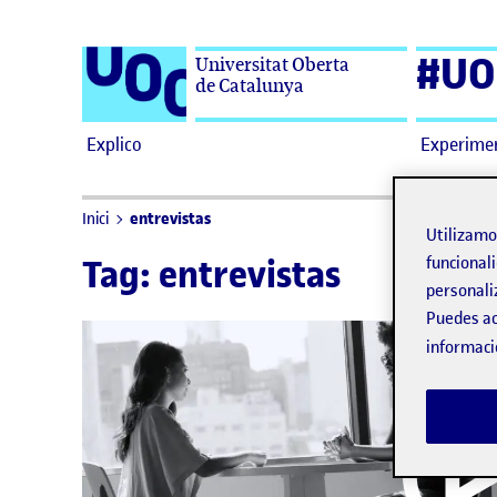
Saltar al contenido
#UO
Universitat Oberta
de Catalunya
Explico
Experime
entrevistas
Inici
Utilizam
Tag:
entrevistas
funcionali
personali
Puedes ac
informaci