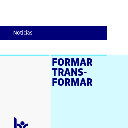
Noticias
FORMAR
TRANS­
ventana)
FORMAR
tana)
tana)
e en nueva ventana)
tana)
a ventana)
 en nueva ventana)
ana)