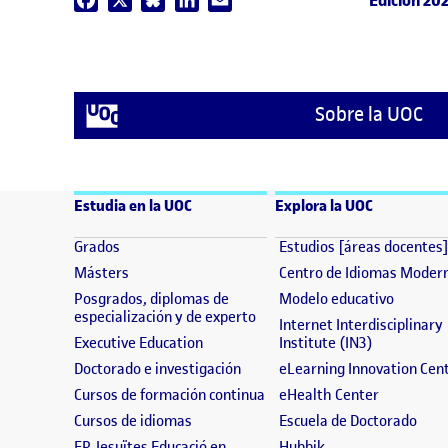
Edición 20
Sobre la UOC
Estudia en la UOC
Explora la UOC
(se abre en nueva ventana)
Grados
Estudios [áreas docentes
(se abre en nueva ventana)
Másters
Centro de Idiomas Moder
(se abre
Posgrados, diplomas de
Modelo educativo
(se abre en nueva ventana)
especialización y de experto
Internet Interdisciplinary
(se abre en nueva ventana)
(se abre en
Executive Education
Institute (IN3)
(se abre en nueva ventana)
Doctorado e investigación
eLearning Innovation Cen
(se abre en nueva ventana)
(se abre e
Cursos de formación continua
eHealth Center
(se abre en nueva ventana)
(se 
Cursos de idiomas
Escuela de Doctorado
(se abre en nueva 
FP Jesuïtes Educació en
Hubbik