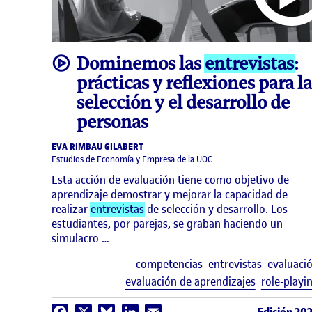
video
Dominemos las
entrevistas
:
prácticas y reflexiones para la
selección y el desarrollo de
personas
EVA RIMBAU GILABERT
Estudios de Economía y Empresa de la UOC
Esta acción de evaluación tiene como objetivo de
aprendizaje demostrar y mejorar la capacidad de
realizar
entrevistas
de selección y desarrollo. Los
estudiantes, por parejas, se graban haciendo un
simulacro …
competencias
entrevistas
evaluaci
evaluación de aprendizajes
role-playi
Facebook
X
Bluesky
LinkedIn
Email