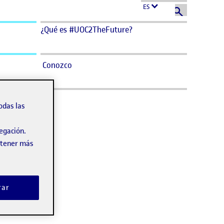
ES
¿Qué es #UOC2TheFuture?
Conozco
odas las
vegación.
obtener más
rar