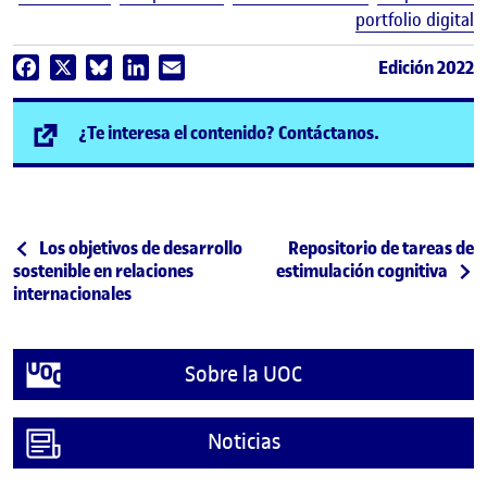
portfolio digital
Edición 2022
Facebook
X
Bluesky
LinkedIn
Email
(se abre en n
¿Te interesa el contenido? Contáctanos.
Post navigation
Publicación anterior
Siguiente publicación
Los objetivos de desarrollo
Repositorio de tareas de
sostenible en relaciones
estimulación cognitiva
internacionales
Sobre la UOC
Noticias