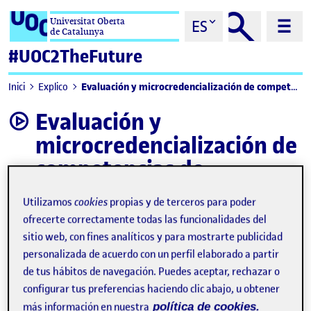
Saltar al contenido
Universitat Oberta
ES
de Catalunya
#UOC2TheFuture
Evaluación y microcredencialización de competencias de empleabilidad de programa
Inici
Explico
Evaluación y
video
microcredencialización de
competencias de
empleabilidad de
Utilizamos
cookies
propias y de terceros para poder
programa
ofrecerte correctamente todas las funcionalidades del
sitio web, con fines analíticos y para mostrarte publicidad
personalizada de acuerdo con un perfil elaborado a partir
de tus hábitos de navegación. Puedes aceptar, rechazar o
configurar tus preferencias haciendo clic abajo, u obtener
más información en nuestra
política de cookies.