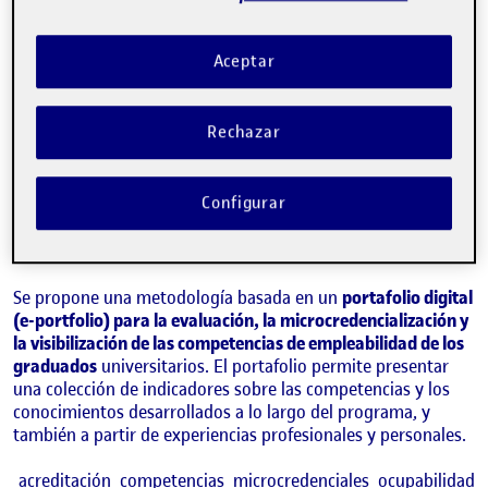
Aceptar
Rechazar
Configurar
MARCELO MAINA
Estudios de Psicología y Ciencias de la Educación de la UOC
Se propone una metodología basada en un
portafolio digital
(e-portfolio) para la evaluación, la microcredencialización y
la visibilización de las competencias de empleabilidad de los
graduados
universitarios. El portafolio permite presentar
una colección de indicadores sobre las competencias y los
conocimientos desarrollados a lo largo del programa, y
también a partir de experiencias profesionales y personales.
E
acreditación
competencias
microcredenciales
ocupabilidad