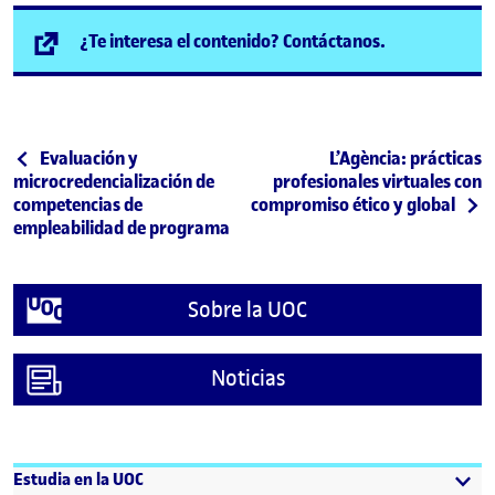
(se abre en n
¿Te interesa el contenido? Contáctanos.
Post navigation
Publicación anterior
Siguiente publicación
Evaluación y
L’Agència: prácticas
microcredencialización de
profesionales virtuales con
competencias de
compromiso ético y global
empleabilidad de programa
Sobre la UOC
Noticias
Estudia en la UOC