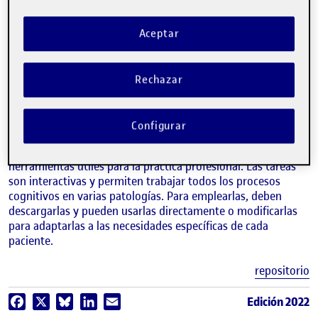
Aceptar
RAQUEL VIEJO
Rechazar
Estudios de Ciencias de la Salud de la UOC
Desde el máster universitario de Neuropsicología, se ha
Configurar
creado un
repositorio de tareas de estimulación cognitiva a
disposición de los estudiantes
a fin de dotarlos de
herramientas útiles para la práctica profesional. Las tareas
son interactivas y permiten trabajar todos los procesos
cognitivos en varias patologías. Para emplearlas, deben
descargarlas y pueden usarlas directamente o modificarlas
para adaptarlas a las necesidades específicas de cada
paciente.
E
repositorio
Edición 2022
Facebook
X
Bluesky
LinkedIn
Email