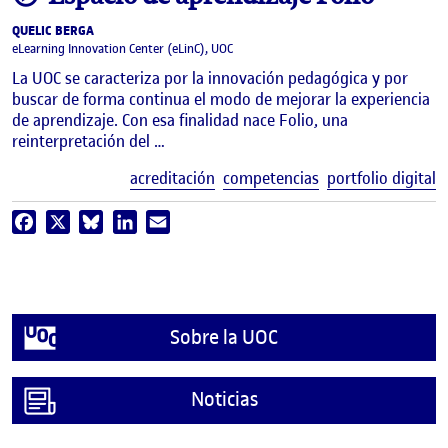
QUELIC BERGA
eLearning Innovation Center (eLinC), UOC
La UOC se caracteriza por la innovación pedagógica y por
buscar de forma continua el modo de mejorar la experiencia
de aprendizaje. Con esa finalidad nace Folio, una
reinterpretación del …
E
acreditación
competencias
portfolio digital
Facebook
X
Bluesky
LinkedIn
Email
Sobre la UOC
Noticias