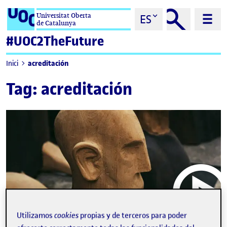
Saltar al contenido
Universitat Oberta
ES
de Catalunya
#UOC2TheFuture
acreditación
Inici
Tag:
acreditación
Utilizamos
cookies
propias y de terceros para poder