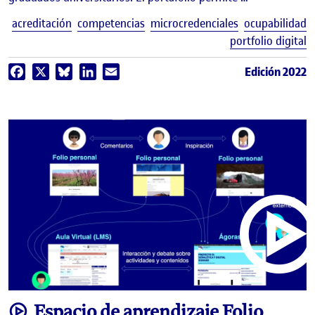
E
acreditación
competencias
microcredenciales
ocupabilidad
portfolio digital
Edición 2022
Facebook
X
Bluesky
LinkedIn
Email
video
Espacio de aprendizaje Folio