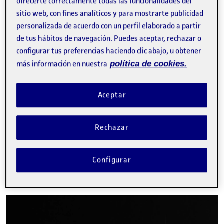
ofrecerte correctamente todas las funcionalidades del
sitio web, con fines analíticos y para mostrarte publicidad
video
Aprendizajes infinitos,
personalizada de acuerdo con un perfil elaborado a partir
trayectorias abiertas
de tus hábitos de navegación. Puedes aceptar, rechazar o
configurar tus preferencias haciendo clic abajo, u obtener
MANEL JIMÉNEZ
Vicerector de Alianzas, Comunidad y Cultura
más información en nuestra
política de cookies.
Tomando como metáfora distintas formas de expresión de la
escultura artística, el vicerrector de Alianzas, Comunidad y
Aceptar
Cultura de la universidad las utiliza para explicar los distintos
formatos y componentes …
E
acreditación
aprendizaje a lo largo de la vida
Rechazar
microcredenciales
Configurar
Edición 2025
Facebook
X
Bluesky
LinkedIn
Email