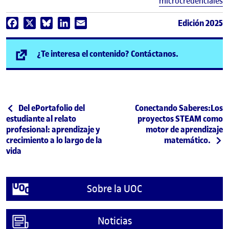
microcredenciales
Edición 2025
Facebook
X
Bluesky
LinkedIn
Email
(se abre en n
¿Te interesa el contenido? Contáctanos.
Post navigation
Publicación anterior
Siguiente publicación
Del ePortafolio del
Conectando Saberes:Los
estudiante al relato
proyectos STEAM como
profesional: aprendizaje y
motor de aprendizaje
crecimiento a lo largo de la
matemático.
vida
Sobre la UOC
Noticias