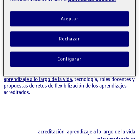
Aceptar
MANEL JIMÉNEZ
Vicerector de Alianzas, Comunidad y Cultura
Rechazar
Tomando como metáfora distintas formas de expresión de la
Configurar
escultura artística, el vicerrector de Alianzas, Comunidad y
Cultura de la universidad las utiliza para explicar los
distintos
formatos y componentes educativos
: campus,
formas de
aprendizaje a lo largo de la vida
, tecnología, roles docentes y
propuestas de retos de flexibilización de los aprendizajes
acreditados.
E
acreditación
aprendizaje a lo largo de la vida