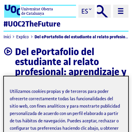
Saltar al contenido
Universitat Oberta
ES
de Catalunya
#UOC2TheFuture
Del ePortafolio del estudiante al relato profesional: aprendizaje y crecimiento a lo largo de la vida
Inici
Explico
Del ePortafolio del
video
estudiante al relato
profesional: aprendizaje y
crecimiento a lo largo de
la vida
Utilizamos
cookies
propias y de terceros para poder
ofrecerte correctamente todas las funcionalidades del
sitio web, con fines analíticos y para mostrarte publicidad
personalizada de acuerdo con un perfil elaborado a partir
de tus hábitos de navegación. Puedes aceptar, rechazar o
configurar tus preferencias haciendo clic abajo, u obtener