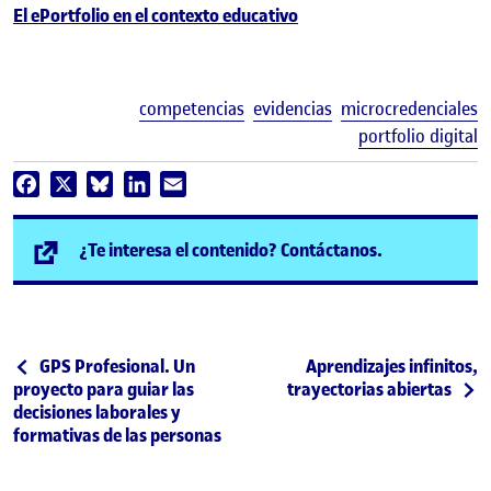
El ePortfolio en el contexto educativo
E
competencias
evidencias
microcredenciales
portfolio digital
Facebook
X
Bluesky
LinkedIn
Email
(se abre en n
¿Te interesa el contenido? Contáctanos.
Post navigation
Publicación anterior
Siguiente publicación
GPS Profesional. Un
Aprendizajes infinitos,
proyecto para guiar las
trayectorias abiertas
decisiones laborales y
formativas de las personas