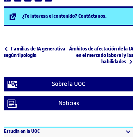
(se abre en n
¿Te interesa el contenido? Contáctanos.
Post navigation
Publicación anterior
Siguiente publicación
Familias de IA generativa
Ámbitos de afectación de la IA
según tipología
en el mercado laboral y las
habilidades
Sobre la UOC
Noticias
Estudia en la UOC