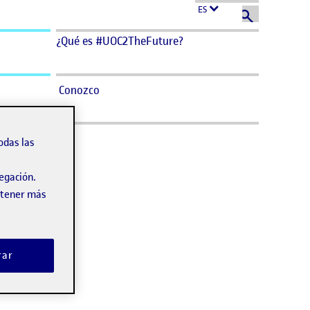
ES
¿Qué es #UOC2TheFuture?
Conozco
odas las
vegación.
obtener más
rar