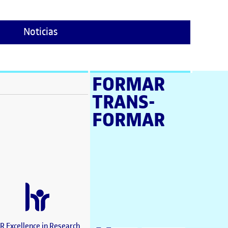
Noticias
FORMAR
TRANS­
ventana)
FORMAR
tana)
tana)
e en nueva ventana)
tana)
a ventana)
 en nueva ventana)
ana)
nueva ventana)
R Excellence in Research