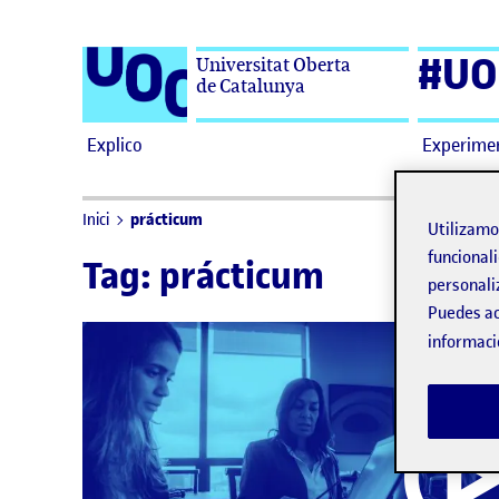
Saltar al contenido
#UO
Universitat Oberta
de Catalunya
Explico
Experime
prácticum
Inici
Utilizam
funcionali
Tag:
prácticum
personali
Puedes ac
informaci