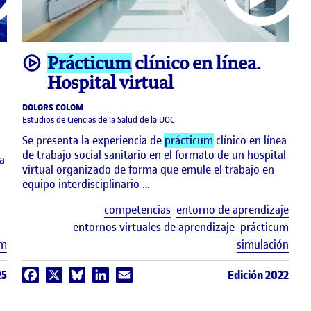
video
Prácticum
clínico en línea.
Hospital virtual
DOLORS COLOM
Estudios de Ciencias de la Salud de la UOC
Se presenta la experiencia de
prácticum
clínico en línea
de trabajo social sanitario en el formato de un hospital
a
virtual organizado de forma que emule el trabajo en
equipo interdisciplinario …
Etiq
competencias
entorno de aprendizaje
entornos virtuales de aprendizaje
prácticum
Etiquetas
um
simulación
25
Edición 2022
Facebook
X
Bluesky
LinkedIn
Email