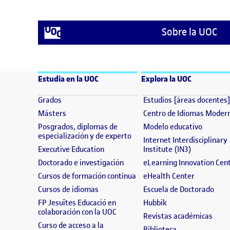
Sobre la UOC
Estudia en la UOC
Explora la UOC
(se abre en nueva ventana)
Grados
Estudios [áreas docentes
(se abre en nueva ventana)
Másters
Centro de Idiomas Moder
(se abre
Posgrados, diplomas de
Modelo educativo
(se abre en nueva ventana)
especialización y de experto
Internet Interdisciplinary
(se abre en nueva ventana)
(se abre en
Executive Education
Institute (IN3)
(se abre en nueva ventana)
Doctorado e investigación
eLearning Innovation Cen
(se abre en nueva ventana)
(se abre e
Cursos de formación continua
eHealth Center
(se abre en nueva ventana)
(se 
Cursos de idiomas
Escuela de Doctorado
(se abre en nueva 
FP Jesuïtes Educació en
Hubbik
(se abre en nueva ventana)
colaboración con la UOC
(se a
Revistas académicas
Curso de acceso a la
(se abre en nue
Biblioteca