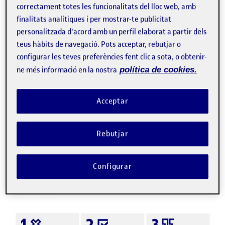
correctament totes les funcionalitats del lloc web, amb
Infografia
IA generatives: Recomanacions
finalitats analítiques i per mostrar-te publicitat
personalitzada d'acord amb un perfil elaborat a partir dels
per prevenir males pràctiques
teus hàbits de navegació. Pots acceptar, rebutjar o
ELEARNING INNOVATION CENTER (ELINC)
configurar les teves preferències fent clic a sota, o obtenir-
UOC
ne més informació en la nostra
política de cookies.
Aquesta infografia presenta orientacions per fomentar un ús
adequat de les IA generatives per part de l’estudiantat.
Apel·lar a l’ètica de l’estudiant, recordar la normativa
Acceptar
acadèmica o bé parlar amb …
E
IA
IA generativa
intel·ligència artificial
Rebutjar
Facebook
X
Bluesky
LinkedIn
Email
Configurar