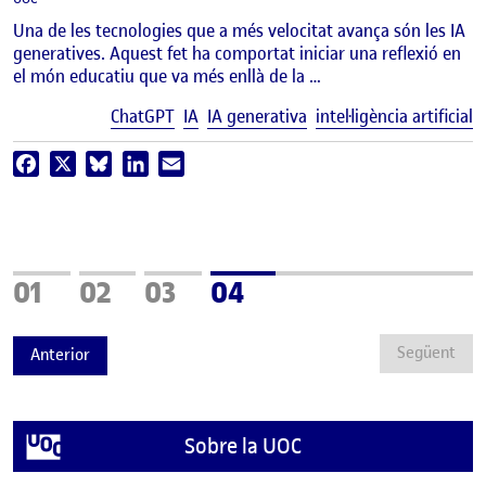
Una de les tecnologies que a més velocitat avança són les IA
generatives. Aquest fet ha comportat iniciar una reflexió en
el món educatiu que va més enllà de la …
E
ChatGPT
IA
IA generativa
intel·ligència artificial
Facebook
X
Bluesky
LinkedIn
Email
Pàgina
Pàgina
Pàgina
Pàgina
01
02
03
04
Següent
Anterior
Sobre la UOC