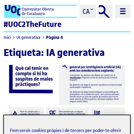
Saltar al contingut
Universitat Oberta
CA
de Catalunya
#UOC2TheFuture
Pàgina 4
Inici
IA generativa
Etiqueta:
IA generativa
Fem servir
cookies
pròpies i de tercers per poder-te oferir