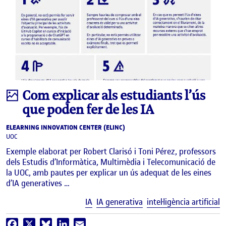
Infografia
Com explicar als estudiants l’ús
que poden fer de les IA
ELEARNING INNOVATION CENTER (ELINC)
UOC
Exemple elaborat per Robert Clarisó i Toni Pérez, professors
dels Estudis d’Informàtica, Multimèdia i Telecomunicació de
la UOC, amb pautes per explicar un ús adequat de les eines
d’IA generatives …
E
IA
IA generativa
intel·ligència artificial
Facebook
X
Bluesky
LinkedIn
Email