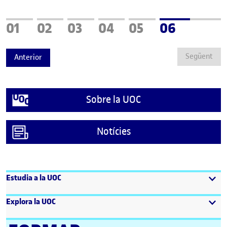
Pàgina
Pàgina
Pàgina
Pàgina
Pàgina
Pàgina
01
02
03
04
05
06
Següent
Anterior
Sobre la UOC
Notícies
Estudia a la UOC
Explora la UOC