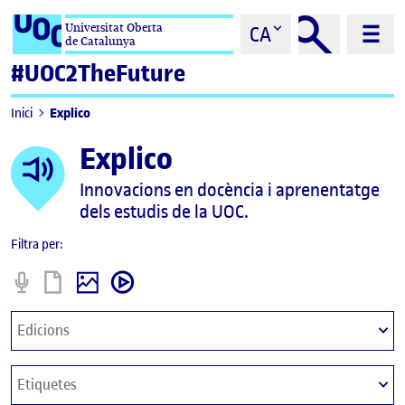
Saltar al contingut
Universitat Oberta
CA
de Catalunya
#UOC2TheFuture
Explico
Inici
Explico
Innovacions en docència i aprenentatge
dels estudis de la UOC.
Filtra per:
Podcast
Informe
imatge
video