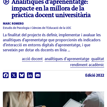
video
Analítiques d’aprenentatge:
impacte en la millora de la
pràctica docent universitària
MARC ROMERO
Estudis de Psicologia i Ciències de l'Educació de la UOC
La finalitat del projecte és definir, implementar i avaluar les
analítiques d’aprenentatge que proporcionin els indicadors
d’interacció en entorns digitals d’aprenentatge, i que
serveixin per dotar els docents en línia …
E
acció docent
analítiques d'aprenentatge
qualitat
rendiment acadèmic
Edició 2022
Facebook
X
Bluesky
LinkedIn
Email