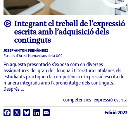
video
Integrant el treball de l’expressió
escrita amb l’adquisició dels
continguts
JOSEP-ANTON FERNÀNDEZ
Estudis d'Arts i Humanitats de la UOC
En aquesta presentació s’exposa com en diverses
assignatures del grau de Llengua i Literatura Catalanes els
estudiants practiquen la competència d’expressió escrita de
manera integrada amb l’aprenentatge dels continguts.
Després …
E
competències
expressió escrita
Edició 2022
Facebook
X
Bluesky
LinkedIn
Email