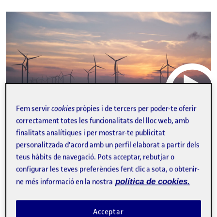
Aplica
Fem servir
cookies
pròpies i de tercers per poder-te oferir
correctament totes les funcionalitats del lloc web, amb
finalitats analítiques i per mostrar-te publicitat
video
Els objectius de
personalitzada d'acord amb un perfil elaborat a partir dels
desenvolupament sostenible en
teus hàbits de navegació. Pots acceptar, rebutjar o
relacions internacionals
configurar les teves preferències fent clic a sota, o obtenir-
ne més informació en la nostra
política de cookies.
JORDI MAS
Estudis de Dret i Ciència Política de la UOC
S’examina la rellevància dels ODS a través de les discussions
Acceptar