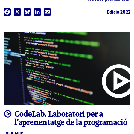
Edició 2022
Facebook
X
Bluesky
LinkedIn
Email
video
CodeLab. Laboratori per a
l’aprenentatge de la programació
ENRIC MOR