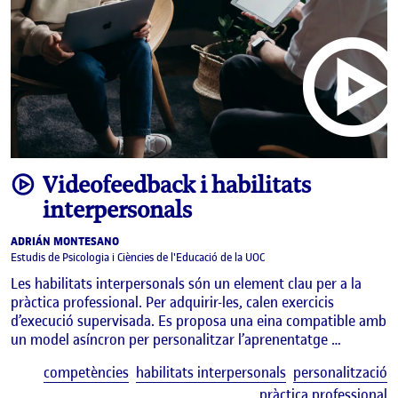
video
Videofeedback i habilitats
interpersonals
ADRIÁN MONTESANO
Estudis de Psicologia i Ciències de l'Educació de la UOC
Les habilitats interpersonals són un element clau per a la
pràctica professional. Per adquirir-les, calen exercicis
d’execució supervisada. Es proposa una eina compatible amb
un model asíncron per personalitzar l’aprenentatge …
E
competències
habilitats interpersonals
personalització
pràctica professional