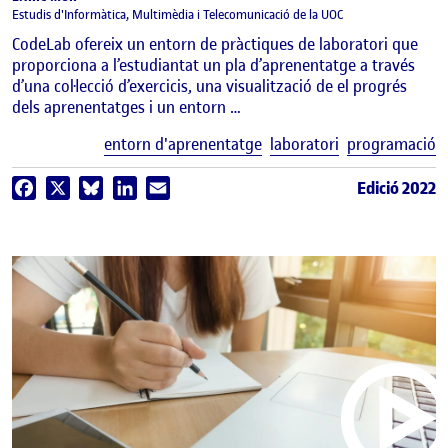
Estudis d'Informàtica, Multimèdia i Telecomunicació de la UOC
CodeLab ofereix un entorn de pràctiques de laboratori que
proporciona a l’estudiantat un pla d’aprenentatge a través
d’una col·lecció d’exercicis, una visualització de el progrés
dels aprenentatges i un entorn …
E
entorn d'aprenentatge
laboratori
programació
Edició 2022
Facebook
X
Bluesky
LinkedIn
Email