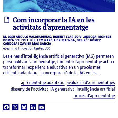
informe
Com incorporar la IA en les
activitats d’aprenentatge
M. JOSÉ ANGULO VALDEARENAS, ROBERT CLARISÓ VILADROSA, MONTSE
DOMÈNECH COLL, GUILLEM GARCIA BRUSTENGA, DESIRÉE GÓMEZ
CARDOSA I XAVIER MAS GARCIA
eLearning Innovation Center, UOC
Les eines d’intel•ligència artificial generativa (IAG) permeten
personalitzar l’aprenentatge, fomentar l’aprenentatge actiu i
transformar l’experiència educativa en un procés més
eficient i adaptatiu. La incorporació de la IAG en les …
E
aprenentatge adaptatiu
avaluació d'aprenentatges
disseny de l'activitat
IA generativa
intel·ligència artificial
procés d'aprenentatge
Facebook
X
Bluesky
LinkedIn
Email