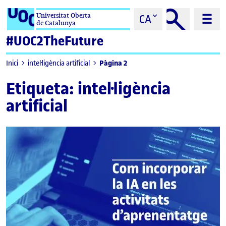
Saltar al contingut
Universitat Oberta
CA
de Catalunya
#UOC2TheFuture
Pàgina 2
Inici
intel·ligència artificial
Etiqueta:
intel·ligència
artificial