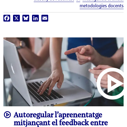
metodologies docents
Facebook
X
Bluesky
LinkedIn
Email
video
Autoregular l’aprenentatge
mitjançant el feedback entre