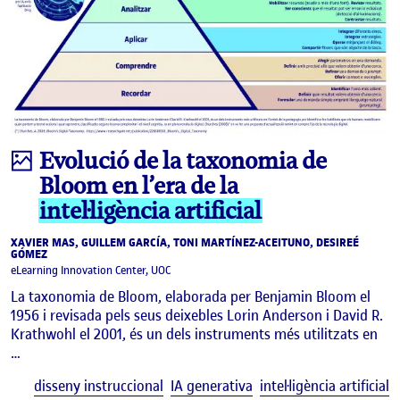
Infografia
Evolució de la taxonomia de
Bloom en l’era de la
intel·ligència artificial
XAVIER MAS, GUILLEM GARCÍA, TONI MARTÍNEZ-ACEITUNO, DESIREÉ
GÓMEZ
eLearning Innovation Center, UOC
La taxonomia de Bloom, elaborada per Benjamin Bloom el
1956 i revisada pels seus deixebles Lorin Anderson i David R.
Krathwohl el 2001, és un dels instruments més utilitzats en
…
E
disseny instruccional
IA generativa
intel·ligència artificial