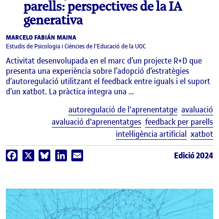
parells: perspectives de la IA
generativa
MARCELO FABIÁN MAINA
Estudis de Psicologia i Ciències de l'Educació de la UOC
Activitat desenvolupada en el marc d’un projecte R+D que
presenta una experiència sobre l’adopció d’estratègies
d’autoregulació utilitzant el feedback entre iguals i el suport
d’un xatbot. La pràctica integra una …
E
autoregulació de l'aprenentatge
avaluació
avaluació d'aprenentatges
feedback per parells
intel·ligència artificial
xatbot
Edició 2024
Facebook
X
Bluesky
LinkedIn
Email