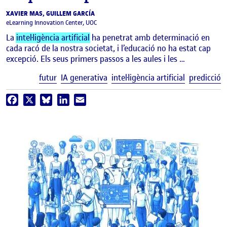
XAVIER MAS, GUILLEM GARCÍA
eLearning Innovation Center, UOC
La
intel·ligència artificial
ha penetrat amb determinació en
cada racó de la nostra societat, i l’educació no ha estat cap
excepció. Els seus primers passos a les aules i les …
E
futur
IA generativa
intel·ligència artificial
predicció
Facebook
X
Bluesky
LinkedIn
Email