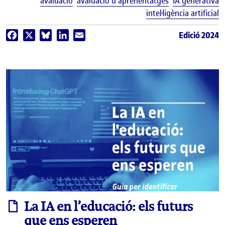
E
avaluació
avaluació d'aprenentatges
IA generativa
intel·ligència artificial
Edició 2024
Facebook
X
Bluesky
LinkedIn
Email
informe
La IA en l’educació: els futurs
que ens esperen