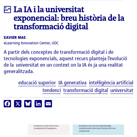
Infografia
La IA i la universitat
exponencial: breu història de la
transformació digital
XAVIER MAS
eLearning Innovation Center, UOC
A partir dels conceptes de transformació digital i de
tecnologies exponencials, aquest recurs planteja l’evolució
de la universitat en un context on la IA és ja una realitat
generalitzada.
E
educació superior
IA generativa
intel·ligència artificial
tendenci
transformació digital
universitat
Facebook
X
Bluesky
LinkedIn
Email