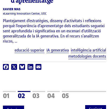
d’aprenentatge
XAVIER MAS
eLearning Innovation Center, UOC
Plantejament d’estratègies, disseny d’activitats i reflexions
perquè l’experiència d’aprenentatge dels estudiants segueixi
sent aprofundida i significativa en un escenari d’utilització
generalitzada de la IA generativa. En el recurs s’analitzen
riscos, …
E
educació superior
IA generativa
intel·ligència artificial
metodologies docents
Facebook
X
Bluesky
LinkedIn
Email
Pàgina
Pàgina
Pàgina
Pàgina
Pàgina
01
02
03
04
05