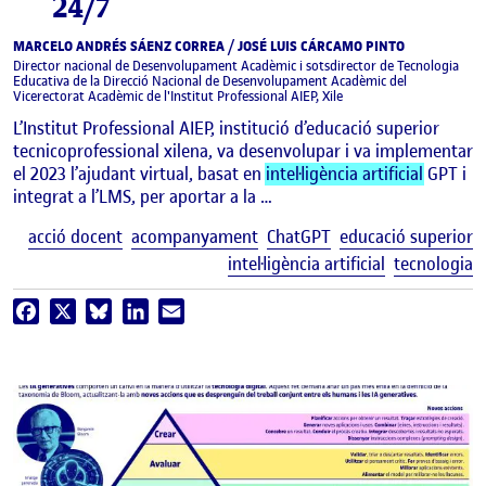
24/7
MARCELO ANDRÉS SÁENZ CORREA / JOSÉ LUIS CÁRCAMO PINTO
Director nacional de Desenvolupament Acadèmic i sotsdirector de Tecnologia
Educativa de la Direcció Nacional de Desenvolupament Acadèmic del
Vicerectorat Acadèmic de l'Institut Professional AIEP, Xile
L’Institut Professional AIEP, institució d’educació superior
tecnicoprofessional xilena, va desenvolupar i va implementar
el 2023 l’ajudant virtual, basat en
intel·ligència artificial
GPT i
integrat a l’LMS, per aportar a la …
E
acció docent
acompanyament
ChatGPT
educació superior
intel·ligència artificial
tecnologia
Facebook
X
Bluesky
LinkedIn
Email