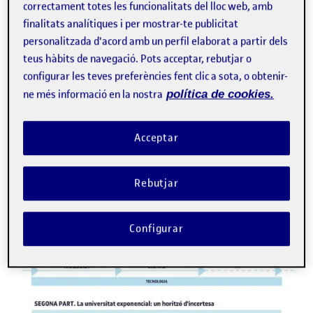
correctament totes les funcionalitats del lloc web, amb
part dels estudiants en la realització d’activitats o per part
dels docents durant el procés d’avaluació, pot conduir a …
finalitats analítiques i per mostrar-te publicitat
personalitzada d'acord amb un perfil elaborat a partir dels
E
avaluació d'aprenentatges
IA generativa
teus hàbits de navegació. Pots acceptar, rebutjar o
intel·ligència artificial
configurar les teves preferències fent clic a sota, o obtenir-
ne més informació en la nostra
política de cookies.
Facebook
X
Bluesky
LinkedIn
Email
Acceptar
Rebutjar
Configurar