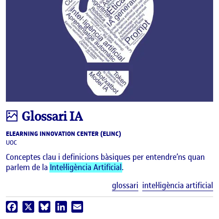
Infografia
Glossari IA
ELEARNING INNOVATION CENTER (ELINC)
UOC
Conceptes clau i definicions bàsiques per entendre’ns quan
parlem de la
Intel·ligència Artificial
.
E
glossari
intel·ligència artificial
Facebook
X
Bluesky
LinkedIn
Email