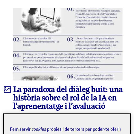
Infografia
La paradoxa del diàleg buit: una
història sobre el rol de la IA en
l’aprenentatge i l’avaluació
XAVIER MAS
eLearning Innovation Center, UOC
Fem servir
cookies
pròpies i de tercers per poder-te oferir
La utilització inadequada i incoherent de la IA, ja sigui per