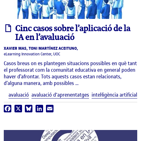
informe
Cinc casos sobre l’aplicació de la
IA en l’avaluació
XAVIER MAS, TONI MARTÍNEZ ACEITUNO,
eLearning Innovation Center, UOC
Casos breus on es plantegen situacions possibles en què tant
el professorat com la comunitat educativa en general poden
haver d’afrontar. Tots aquests casos estan relacionats,
d’alguna manera, amb possibles …
E
avaluació
avaluació d'aprenentatges
intel·ligència artificial
Facebook
X
Bluesky
LinkedIn
Email