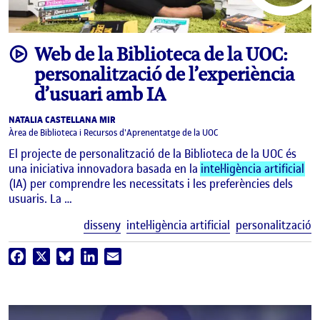
video
Web de la Biblioteca de la UOC:
personalització de l’experiència
d’usuari amb IA
NATALIA CASTELLANA MIR
Àrea de Biblioteca i Recursos d'Aprenentatge de la UOC
El projecte de personalització de la Biblioteca de la UOC és
una iniciativa innovadora basada en la
intel·ligència artificial
(IA) per comprendre les necessitats i les preferències dels
usuaris. La …
E
disseny
intel·ligència artificial
personalització
Facebook
X
Bluesky
LinkedIn
Email