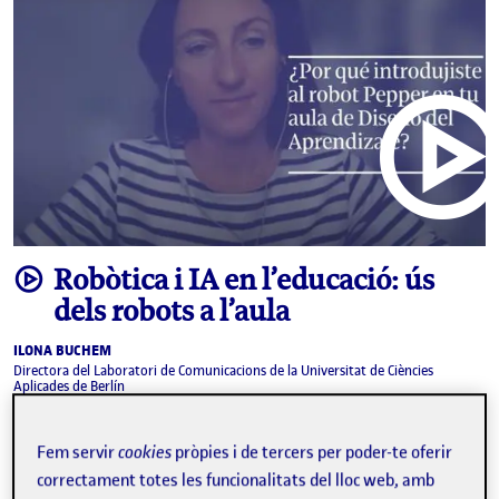
video
Robòtica i IA en l’educació: ús
dels robots a l’aula
ILONA BUCHEM
Directora del Laboratori de Comunicacions de la Universitat de Ciències
Aplicades de Berlín
La
intel·ligència artificial
(IA) comença a ser present en
l’esfera educativa. En molts aspectes, facilita algunes tasques
Fem servir
cookies
pròpies i de tercers per poder-te oferir
dels professors i ajuda els estudiants en alguns processos
correctament totes les funcionalitats del lloc web, amb
durant l’aprenentatge. L’Observatori de …