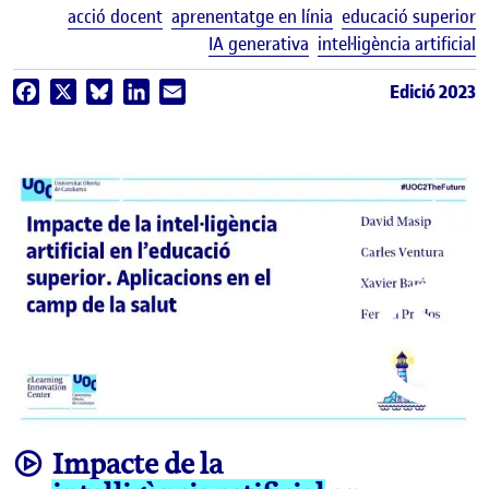
E
acció docent
aprenentatge en línia
educació superior
IA generativa
intel·ligència artificial
Edició 2023
Facebook
X
Bluesky
LinkedIn
Email
video
Impacte de la