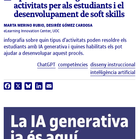
activitats per als estudiants i el
desenvolupament de soft skills
MARTA MERINO RUBIO, DESIRÉE GÓMEZ CARDOSA
eLearning Innovation Center, UOC
infografia sobre quin tipus d’activitats poden resoldre els
estudiants amb IA generativa i quines habilitats els pot
ajudar a desenvolupar aquest procés.
E
ChatGPT
competències
disseny instruccional
intel·ligència artificial
Facebook
X
Bluesky
LinkedIn
Email