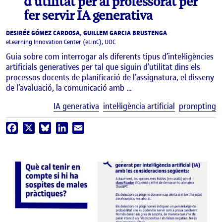
d’utilitat per al professorat per
fer servir IA generativa
DESIRÉE GÓMEZ CARDOSA, GUILLEM GARCIA BRUSTENGA
eLearning Innovation Center (eLinC), UOC
Guia sobre com interrogar als diferents tipus d’intel·ligències
artificials generatives per tal que siguin d’utilitat dins els
processos docents de planificació de l’assignatura, el disseny
de l’avaluació, la comunicació amb …
E
IA generativa
intel·ligència artificial
prompting
Facebook
X
Bluesky
LinkedIn
Email