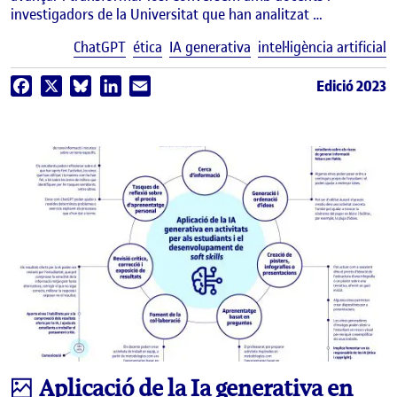
investigadors de la Universitat que han analitzat …
E
ChatGPT
ética
IA generativa
intel·ligència artificial
Edició 2023
Facebook
X
Bluesky
LinkedIn
Email
Infografia
Aplicació de la Ia generativa en