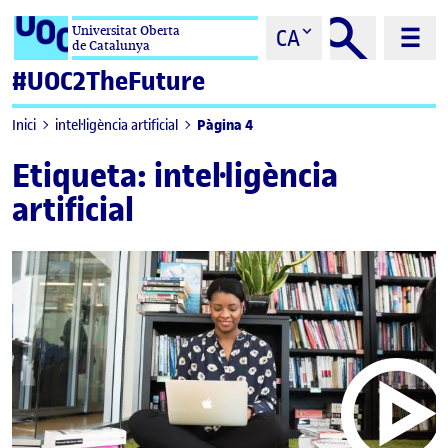
Saltar al contingut
Universitat Oberta
CA
de Catalunya
#UOC2TheFuture
Pàgina 4
Inici
intel·ligència artificial
Etiqueta:
intel·ligència
artificial