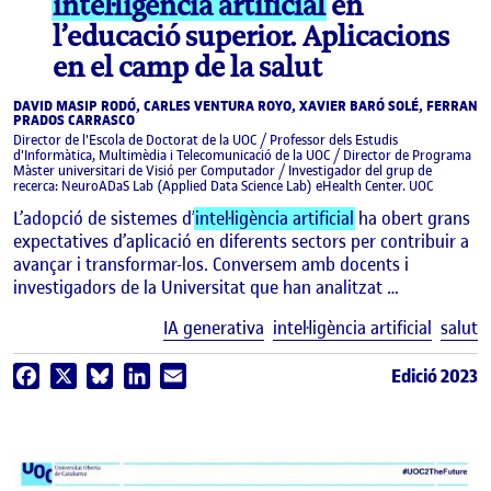
intel·ligència artificial
en
l’educació superior. Aplicacions
en el camp de la salut
DAVID MASIP RODÓ, CARLES VENTURA ROYO, XAVIER BARÓ SOLÉ, FERRAN
PRADOS CARRASCO
Director de l'Escola de Doctorat de la UOC / Professor dels Estudis
d'Informàtica, Multimèdia i Telecomunicació de la UOC / Director de Programa
Màster universitari de Visió per Computador / Investigador del grup de
recerca: NeuroADaS Lab (Applied Data Science Lab) eHealth Center. UOC
L’adopció de sistemes d’
intel·ligència artificial
ha obert grans
expectatives d’aplicació en diferents sectors per contribuir a
avançar i transformar-los. Conversem amb docents i
investigadors de la Universitat que han analitzat …
E
IA generativa
intel·ligència artificial
salut
Edició 2023
Facebook
X
Bluesky
LinkedIn
Email