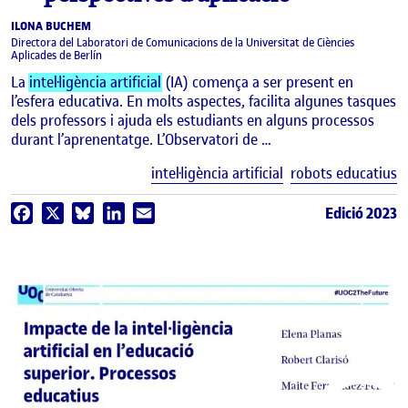
ILONA BUCHEM
Directora del Laboratori de Comunicacions de la Universitat de Ciències
Aplicades de Berlín
La
intel·ligència artificial
(IA) comença a ser present en
l’esfera educativa. En molts aspectes, facilita algunes tasques
dels professors i ajuda els estudiants en alguns processos
durant l’aprenentatge. L’Observatori de …
E
intel·ligència artificial
robots educatius
Edició 2023
Facebook
X
Bluesky
LinkedIn
Email