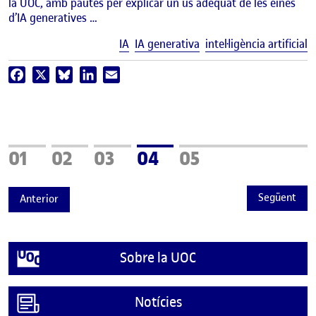
la UOC, amb pautes per explicar un ús adequat de les eines
d’IA generatives …
E
IA
IA generativa
intel·ligència artificial
Facebook
X
Bluesky
LinkedIn
Email
Pàgina
Pàgina
Pàgina
Pàgina
Pàgina
01
02
03
04
05
Següent
Anterior
Sobre la UOC
Notícies