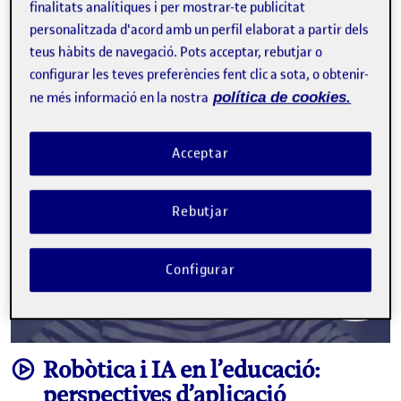
finalitats analítiques i per mostrar-te publicitat
E
intel·ligència artificial
robots educatius
personalitzada d'acord amb un perfil elaborat a partir dels
teus hàbits de navegació. Pots acceptar, rebutjar o
Edició 2023
Facebook
X
Bluesky
LinkedIn
Email
configurar les teves preferències fent clic a sota, o obtenir-
ne més informació en la nostra
política de cookies.
Acceptar
Rebutjar
Configurar
video
Robòtica i IA en l’educació:
perspectives d’aplicació