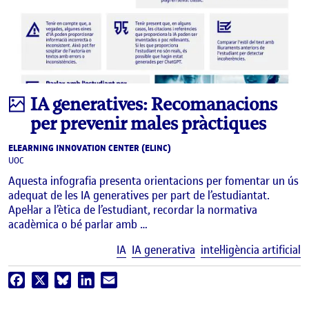
Infografia
IA generatives: Recomanacions
per prevenir males pràctiques
ELEARNING INNOVATION CENTER (ELINC)
UOC
Aquesta infografia presenta orientacions per fomentar un ús
adequat de les IA generatives per part de l’estudiantat.
Apel·lar a l’ètica de l’estudiant, recordar la normativa
acadèmica o bé parlar amb …
E
IA
IA generativa
intel·ligència artificial
Facebook
X
Bluesky
LinkedIn
Email