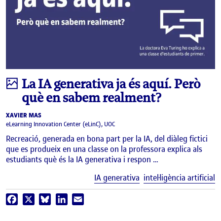
imatge
La IA generativa ja és aquí. Però
què en sabem realment?
XAVIER MAS
eLearning Innovation Center (eLinC), UOC
Recreació, generada en bona part per la IA, del diàleg fictici
que es produeix en una classe on la professora explica als
estudiants què és la IA generativa i respon …
E
IA generativa
intel·ligència artificial
Facebook
X
Bluesky
LinkedIn
Email