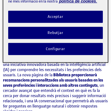
ne més informació en la nostra
política de cookies.
Acceptar
Rebutjar
NATALIA CASTELLANA MIR
Àrea de Biblioteca i Recursos d'Aprenentatge de la UOC
Configurar
El projecte de personalització de la
Biblioteca de la UOC
és
una iniciativa innovadora basada en la intel·ligència artificial
(IA) per comprendre les necessitats i les preferències dels
usuaris. La nova pàgina de la
Biblioteca proporcionarà
recomanacions personalitzades als usuaris basades en les
seves preferències i interaccions amb altres continguts
, un
cercador avançat que entendrà el context en què es fa la
cerca per donar resultats més precisos i suggerir informació
relacionada, i una IA conversacional que permetrà als usuaris
fer preguntes en llenguatge natural i obtenir respostes