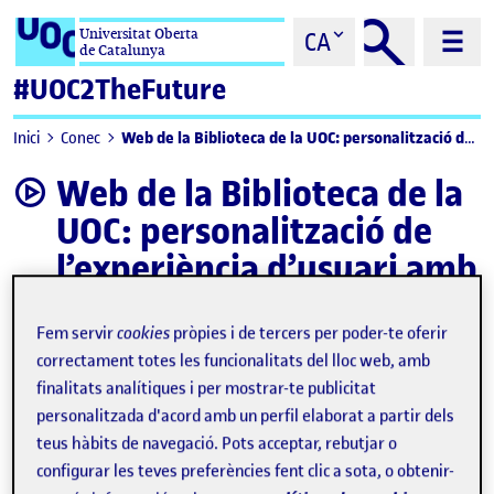
Saltar al contingut
Universitat Oberta
CA
de Catalunya
#UOC2TheFuture
Web de la Biblioteca de la UOC: personalització de l’experiència d’usuari amb IA
Inici
Conec
Web de la Biblioteca de la
video
UOC: personalització de
l’experiència d’usuari amb
IA
Fem servir
cookies
pròpies i de tercers per poder-te oferir
correctament totes les funcionalitats del lloc web, amb
finalitats analítiques i per mostrar-te publicitat
personalitzada d'acord amb un perfil elaborat a partir dels
teus hàbits de navegació. Pots acceptar, rebutjar o
configurar les teves preferències fent clic a sota, o obtenir-