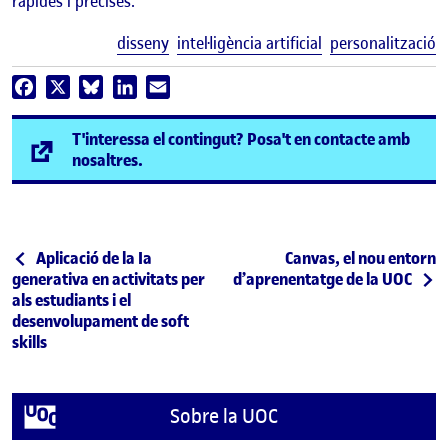
ràpides i precises.
E
disseny
intel·ligència artificial
personalització
Facebook
X
Bluesky
LinkedIn
Email
T'interessa el contingut? Posa't en contacte amb
(s'obre en una finestra nova)
nosaltres.
Navegació d'entrades
Entrada anterior
Entrada següent
Aplicació de la Ia
Canvas, el nou entorn
generativa en activitats per
d’aprenentatge de la UOC
als estudiants i el
desenvolupament de soft
skills
Sobre la UOC