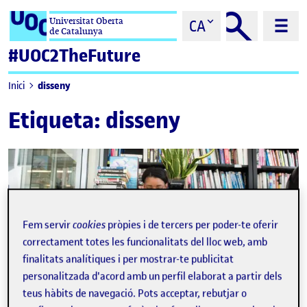
Saltar al contingut
Universitat Oberta
CA
de Catalunya
#UOC2TheFuture
disseny
Inici
Etiqueta:
disseny
Fem servir
cookies
pròpies i de tercers per poder-te oferir
correctament totes les funcionalitats del lloc web, amb
finalitats analítiques i per mostrar-te publicitat
personalitzada d'acord amb un perfil elaborat a partir dels
teus hàbits de navegació. Pots acceptar, rebutjar o