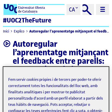
Saltar al contingut
Universitat Oberta
CA
de Catalunya
#UOC2TheFuture
Autoregular l’aprenentatge mitjançant el feedback entre parells: perspectives de la IA generativa
Inici
Explico
Autoregular
video
l’aprenentatge mitjançant
el feedback entre parells:
perspectives de la IA
generativa
Fem servir
cookies
pròpies i de tercers per poder-te oferir
correctament totes les funcionalitats del lloc web, amb
finalitats analítiques i per mostrar-te publicitat
personalitzada d'acord amb un perfil elaborat a partir dels
teus hàbits de navegació. Pots acceptar, rebutjar o
configurar les teves preferències fent clic a sota, o obtenir-