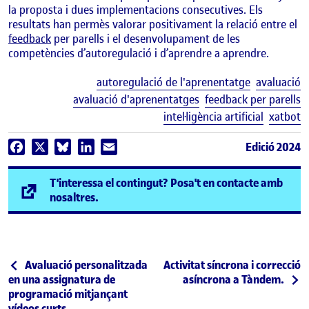
la proposta i dues implementacions consecutives. Els
resultats han permès valorar positivament la relació entre el
feedback
per parells i el desenvolupament de les
competències d’autoregulació i d’aprendre a aprendre.
E
autoregulació de l'aprenentatge
avaluació
avaluació d'aprenentatges
feedback per parells
intel·ligència artificial
xatbot
Edició 2024
Facebook
X
Bluesky
LinkedIn
Email
T'interessa el contingut? Posa't en contacte amb
(s'obre en una finestra nova)
nosaltres.
Navegació d'entrades
Entrada anterior
Entrada següent
Avaluació personalitzada
Activitat síncrona i correcció
en una assignatura de
asíncrona a Tàndem.
programació mitjançant
vídeos curts