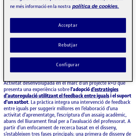
ne més informació en la nostra
política de cookies.
Acceptar
Rebutjar
MARCELO FABIÁN MAINA
Configurar
Estudis de Psicologia i Ciències de l'Educació de la UOC
Activitat desenvolupada en el marc d’un projecte R+D que
presenta una experiència sobre
l’adopció
d’estratègies
d’autoregulació utilitzant el feedback entre iguals
i el suport
d’un xatbot
. La pràctica integra una intervenció de feedback
entre iguals per suggerir millores en l’elaboració d’una
activitat d’aprenentatge, l’escriptura d’un assaig acadèmic,
abans del lliurament final per a l’avaluació del professorat. A
partir d’un enfocament de recerca basat en el disseny,
s’estableixen tres fases principals: una primera de disseny de