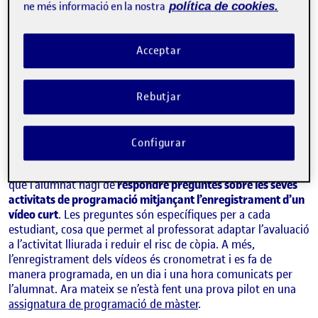
ne més informació en la nostra
política de cookies.
Acceptar
Rebutjar
JAVIER LUIS CÁNOVAS IZQUIERDO
Estudis d'Informàtica, Multimèdia i Telecomunicació de la UOC
Configurar
L’objectiu d’aquesta acció és oferir un mètode d’avaluació en
què l’alumnat hagi de
respondre preguntes sobre les seves
activitats de programació mitjançant l’enregistrament d’un
vídeo curt
. Les preguntes són específiques per a cada
estudiant, cosa que permet al professorat adaptar l’avaluació
a l’activitat lliurada i reduir el risc de còpia. A més,
l’enregistrament dels vídeos és cronometrat i es fa de
manera programada, en un dia i una hora comunicats per
l’alumnat. Ara mateix se n’està fent una prova pilot en una
assignatura de programació de màster
.