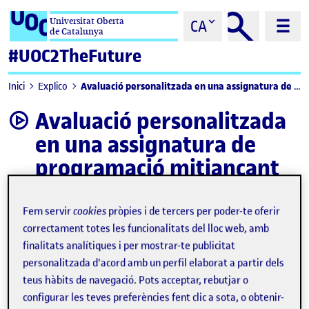
Saltar al contingut
Universitat Oberta
CA
de Catalunya
#UOC2TheFuture
Avaluació personalitzada en una assignatura de programació mitjançant vídeos curts
Inici
Explico
Avaluació personalitzada
video
en una assignatura de
programació mitjançant
vídeos curts
Fem servir
cookies
pròpies i de tercers per poder-te oferir
correctament totes les funcionalitats del lloc web, amb
finalitats analítiques i per mostrar-te publicitat
personalitzada d'acord amb un perfil elaborat a partir dels
teus hàbits de navegació. Pots acceptar, rebutjar o
configurar les teves preferències fent clic a sota, o obtenir-