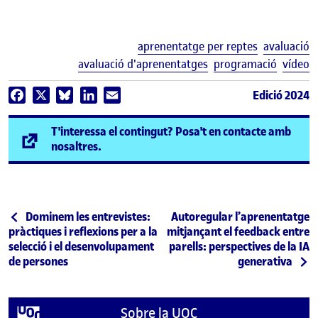
E
aprenentatge per reptes
avaluació
avaluació d'aprenentatges
programació
vídeo
Edició 2024
Facebook
X
Bluesky
LinkedIn
Email
T'interessa el contingut? Posa't en contacte amb
(s'obre en una finestra nova)
nosaltres.
Navegació d'entrades
Entrada anterior
Entrada següent
Dominem les entrevistes:
Autoregular l’aprenentatge
pràctiques i reflexions per a la
mitjançant el feedback entre
selecció i el desenvolupament
parells: perspectives de la IA
de persones
generativa
Sobre la UOC