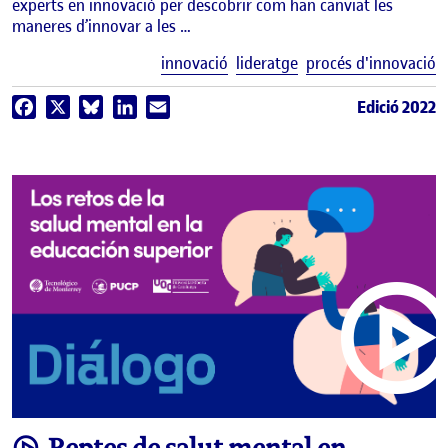
experts en innovació per descobrir com han canviat les
maneres d’innovar a les …
E
innovació
lideratge
procés d'innovació
Edició 2022
Facebook
X
Bluesky
LinkedIn
Email
video