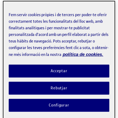
E
educació superior
IA
intel·ligència artificial
transformació digital
Fem servir
cookies
pròpies i de tercers per poder-te oferir
Edició 2023
Facebook
X
Bluesky
LinkedIn
Email
correctament totes les funcionalitats del lloc web, amb
finalitats analítiques i per mostrar-te publicitat
personalitzada d'acord amb un perfil elaborat a partir dels
teus hàbits de navegació. Pots acceptar, rebutjar o
configurar les teves preferències fent clic a sota, o obtenir-
ne més informació en la nostra
política de cookies.
Acceptar
Rebutjar
Configurar
video
Evolució i tendències de la