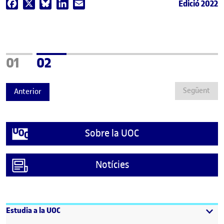
Edició 2022
Facebook
X
Bluesky
LinkedIn
Email
Pàgina
Pàgina
01
02
Següent
Anterior
Sobre la UOC
Notícies
Estudia a la UOC