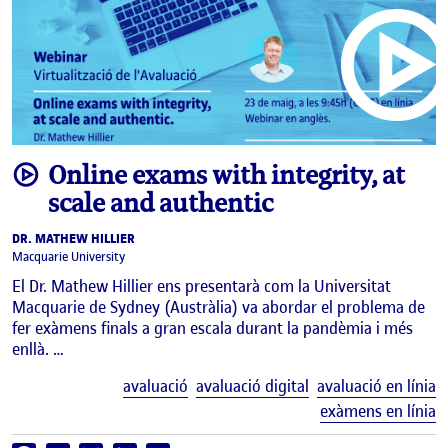
video
Online exams with integrity, at
scale and authentic
DR. MATHEW HILLIER
Macquarie University
El Dr. Mathew Hillier ens presentarà com la Universitat
Macquarie de Sydney (Austràlia) va abordar el problema de
fer exàmens finals a gran escala durant la pandèmia i més
enllà. …
E
avaluació
avaluació digital
avaluació en línia
exàmens en línia