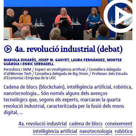
video
4a. revolució industrial (debat)
MARIOLA DINARÈS, JOSEP M. GANYET, LAURA FERNÁNDEZ, MONTSE
GUÀRDIA I ENRIC SERRADELL
Periodista i SMM / Expert en intel·ligència artificial / Consellera delegada
d'allWomen Tech / Consellera delegada de Big Onion / Professor dels Estudis
d'Economia i Empresa de la UOC
Cadena de blocs (blockchain), intel·ligència artificial, robòtica,
nanotecnologia… Són només alguns dels avenços
tecnològics que, segons els experts, marcaran la quarta
revolució industrial, caracteritzada per la fusió dels mons
digital, …
E
4a. revolució industrial
cadena de blocs
coneixement
intel·ligència artificial
nanotecnologia
robòtica