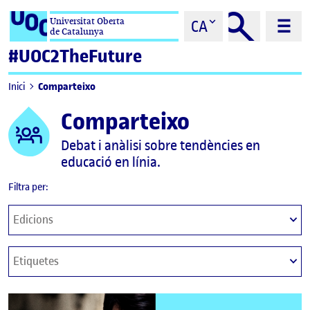
Saltar al contingut
Universitat Oberta
CA
de Catalunya
#UOC2TheFuture
Comparteixo
Inici
Comparteixo
Debat i anàlisi sobre tendències en
educació en línia.
Filtra per:
Aplica