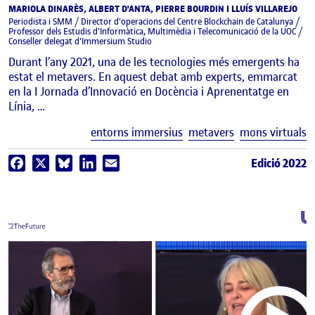
MARIOLA DINARÈS, ALBERT D'ANTA, PIERRE BOURDIN I LLUÍS VILLAREJO
Periodista i SMM / Director d'operacions del Centre Blockchain de Catalunya /
Professor dels Estudis d'Informàtica, Multimèdia i Telecomunicació de la UOC /
Conseller delegat d'Immersium Studio
Durant l’any 2021, una de les tecnologies més emergents ha
estat el metavers. En aquest debat amb experts, emmarcat
en la I Jornada d’Innovació en Docència i Aprenentatge en
Línia, …
E
entorns immersius
metavers
mons virtuals
Edició 2022
Facebook
X
Bluesky
LinkedIn
Email