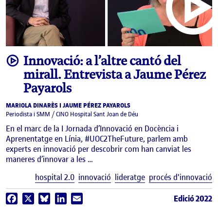
video
Innovació: a l’altre cantó del
mirall. Entrevista a Jaume Pérez
Payarols
MARIOLA DINARÈS I JAUME PÉREZ PAYAROLS
Periodista i SMM / CINO Hospital Sant Joan de Déu
En el marc de la I Jornada d’Innovació en Docència i
Aprenentatge en Línia, #UOC2TheFuture, parlem amb
experts en innovació per descobrir com han canviat les
maneres d’innovar a les …
E
hospital 2.0
innovació
lideratge
procés d'innovació
Edició 2022
Facebook
X
Bluesky
LinkedIn
Email