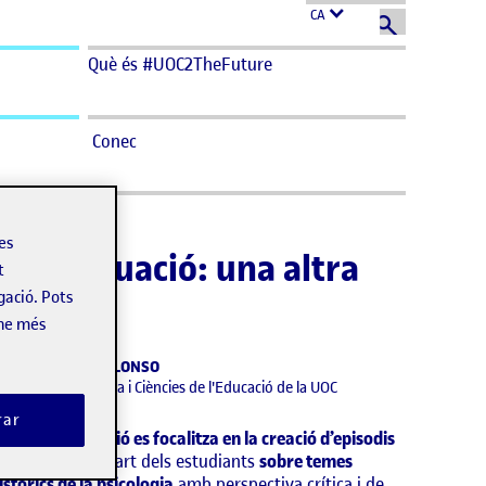
CA
Què és #UOC2TheFuture
Conec
les
a d’avaluació: una altra
t
gació. Pots
-ne més
ELÉN JIMÉNEZ ALONSO
studis de Psicologia i Ciències de l'Educació de la UOC
rar
’acció d’avaluació es focalitza en la creació d’episodis
de
pòdcast
per part dels estudiants
sobre temes
istòrics de la
psicologia
amb perspectiva crítica i de