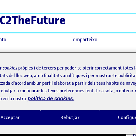
C2TheFuture
nto
Comparteixo
 actiu i eina d’avaluació: una altra història per a una altra psicologia
ir
cookies
pròpies i de tercers per poder-te oferir correctament totes 
ègia d’aprenentatge actiu i ein
tats del lloc web, amb finalitats analítiques i per mostrar-te publicita
 psicologia
tzada d'acord amb un perfil elaborat a partir dels teus hàbits de nave
rebutjar o configurar les teves preferències fent clic a sota, o obtenir
ó en la nostra
política de cookies.
B
E
Acceptar
Rebutjar
Configu
L
h