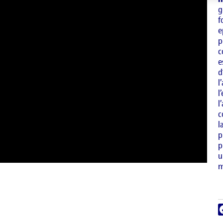
g
f
e
p
c
e
d
l
l
l
c
l
p
p
u
m