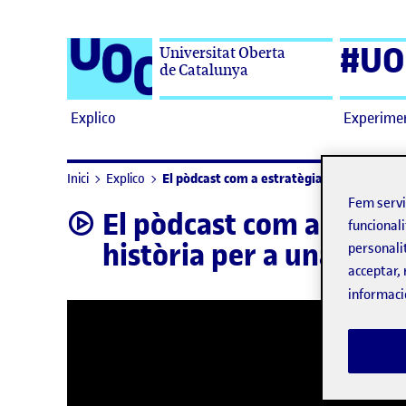
Saltar al contingut
#UO
Universitat Oberta
de Catalunya
Explico
Experime
El pòdcast com a estratègia d’aprenentatge
Inici
Explico
Fem serv
El pòdcast com a estrat
video
funcionali
història per a una altra
personali
acceptar, 
informaci