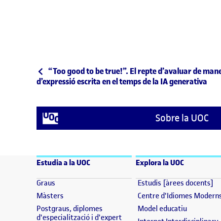
Navegació d'entrades
Entrada anterior
“Too good to be true!”. El repte d’avaluar de man
d’expressió escrita en el temps de la IA generativa
Sobre la UOC
Estudia a la UOC
Explora la UOC
(s'obre en una finestra nova)
(s
Graus
Estudis [àrees docents]
(s'obre en una finestra nova)
Màsters
Centre d'Idiomes Modern
(s'obre en
Postgraus, diplomes
Model educatiu
(s'obre en una finestra nova)
d'especialització i d'expert