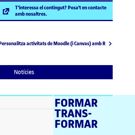
T'interessa el contingut? Posa't en contacte
(s'obre en una finestra nova)
amb nosaltres.
Entrada següent
Personalitza activitats de Moodle (i Canvas) amb R
Notícies
FORMAR
TRANS­
stra nova)
FORMAR
a nova)
a nova)