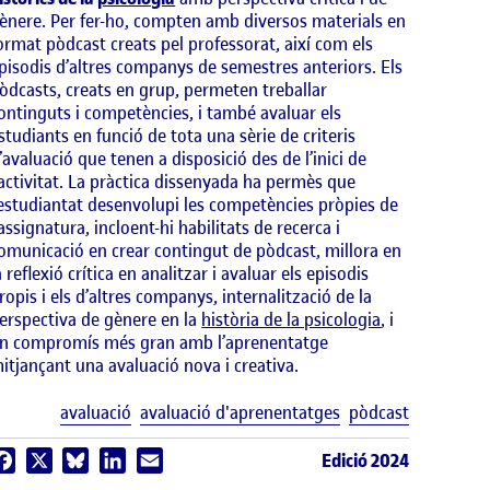
ènere. Per fer-ho, compten amb diversos materials en
ormat pòdcast creats pel professorat, així com els
pisodis d’altres companys de semestres anteriors. Els
òdcasts, creats en grup, permeten treballar
ontinguts i competències, i també avaluar els
studiants en funció de tota una sèrie de criteris
’avaluació que tenen a disposició des de l’inici de
’activitat. La pràctica dissenyada ha permès que
’estudiantat desenvolupi les competències pròpies de
’assignatura, incloent-hi habilitats de recerca i
omunicació en crear contingut de pòdcast, millora en
a reflexió crítica en analitzar i avaluar els episodis
ropis i els d’altres companys, internalització de la
erspectiva de gènere en la
història de la psicologia
, i
n compromís més gran amb l’aprenentatge
itjançant una avaluació nova i creativa.
Etiquetes
avaluació
avaluació d'aprenentatges
pòdcast
Edició 2024
Facebook
X
Bluesky
LinkedIn
Email