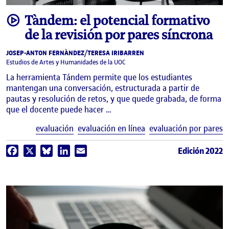
video
Tàndem: el potencial formativo
de la revisión por pares síncrona
JOSEP-ANTON FERNÀNDEZ/TERESA IRIBARREN
Estudios de Artes y Humanidades de la UOC
La herramienta Tándem permite que los estudiantes
mantengan una conversación, estructurada a partir de
pautas y resolución de retos, y que quede grabada, de forma
que el docente puede hacer …
E
evaluación
evaluación en línea
evaluación por pares
Edición 2022
Facebook
X
Bluesky
LinkedIn
Email