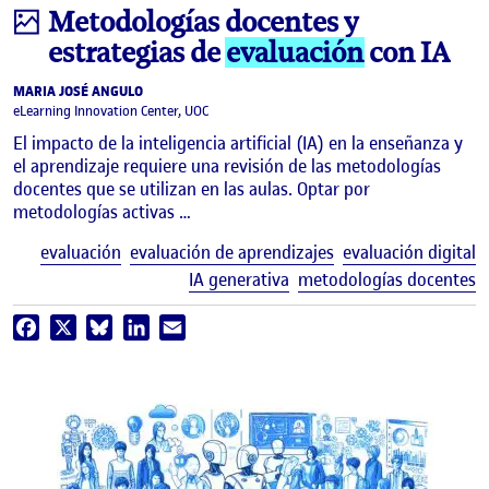
Infografía
Metodologías docentes y
estrategias de
evaluación
con IA
MARIA JOSÉ ANGULO
eLearning Innovation Center, UOC
El impacto de la inteligencia artificial (IA) en la enseñanza y
el aprendizaje requiere una revisión de las metodologías
docentes que se utilizan en las aulas. Optar por
metodologías activas …
E
evaluación
evaluación de aprendizajes
evaluación digital
IA generativa
metodologías docentes
Facebook
X
Bluesky
LinkedIn
Email