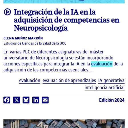
video
Integración de la IA en la
adquisición de competencias en
Neuropsicología
ELENA MUÑOZ MARRÓN
Estudios de Ciencias de la Salud de la UOC
En varias PEC de diferentes asignaturas del máster
universitario de Neuropsicología se están incorporando
acciones específicas para integrar la IA en la
evaluación
de la
adquisición de las competencias esenciales …
E
evaluación
evaluación de aprendizajes
IA generativa
inteligencia artificial
Edición 2024
Facebook
X
Bluesky
LinkedIn
Email