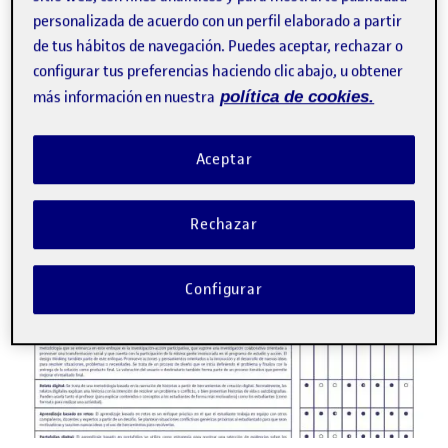
personalizada de acuerdo con un perfil elaborado a partir
E
aprendizaje por retos
evaluación
de tus hábitos de navegación. Puedes aceptar, rechazar o
evaluación de aprendizajes
portfolio digital
configurar tus preferencias haciendo clic abajo, u obtener
retorno formativo
más información en nuestra
política de cookies.
Edición 2024
Facebook
X
Bluesky
LinkedIn
Email
Aceptar
Rechazar
Configurar