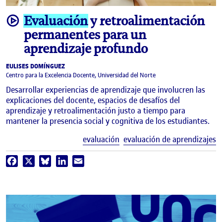
video
Evaluación
y retroalimentación
permanentes para un
aprendizaje profundo
EULISES DOMÍNGUEZ
Centro para la Excelencia Docente, Universidad del Norte
Desarrollar experiencias de aprendizaje que involucren las
explicaciones del docente, espacios de desafíos del
aprendizaje y retroalimentación justo a tiempo para
mantener la presencia social y cognitiva de los estudiantes.
E
evaluación
evaluación de aprendizajes
Facebook
X
Bluesky
LinkedIn
Email