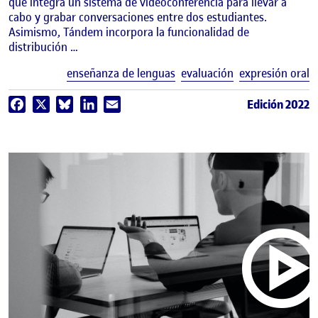
que integra un sistema de videoconferencia para llevar a
cabo y grabar conversaciones entre dos estudiantes.
Asimismo, Tándem incorpora la funcionalidad de
distribución …
E
enseñanza de lenguas
evaluación
expresión oral
Edición 2022
Facebook
X
Bluesky
LinkedIn
Email