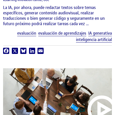
La IA, por ahora, puede redactar textos sobre temas
específicos, generar contenido audiovisual, realizar
traducciones o bien generar código y seguramente en un
futuro próximo podrá realizar tareas cada vez …
E
evaluación
evaluación de aprendizajes
IA generativa
inteligencia artificial
Facebook
X
Bluesky
LinkedIn
Email