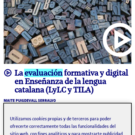
video
La
evaluación
formativa y digital
en Enseñanza de la lengua
catalana (LyLC y TILA)
MAITE PUIGDEVALL SERRALVO
Estudios de Artes y Humanidades de la UOC
La
evaluación
de esta asignatura se basa en la acumulación
Utilizamos
cookies
propias y de terceros para poder
de conocimientos, tanto teóricos como aplicados, de forma
ofrecerte correctamente todas las funcionalidades del
progresiva. Consta de cinco retos obligatorios, alguno de
ellos grupal, y solo …
sitio web, con fines analíticos y para mostrarte publicidad