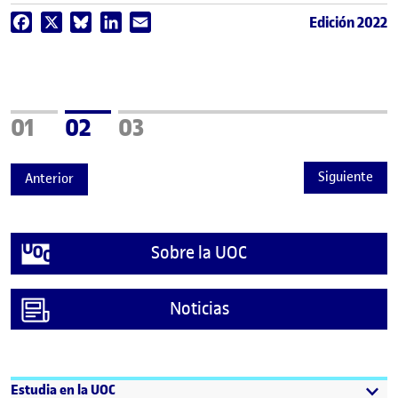
Edición 2022
Facebook
X
Bluesky
LinkedIn
Email
Página
Página
Página
01
02
03
Siguiente
Anterior
Sobre la UOC
Noticias
Estudia en la UOC