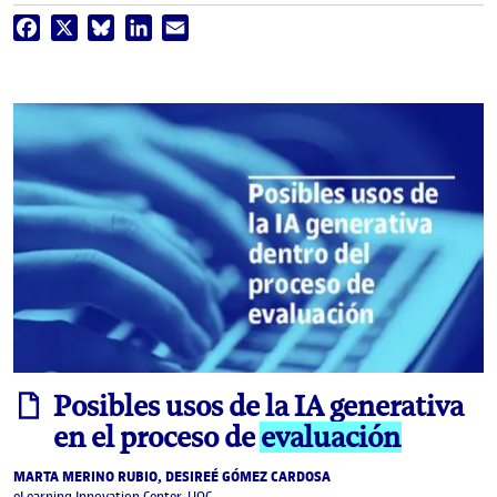
Facebook
X
Bluesky
LinkedIn
Email
informe
Posibles usos de la IA generativa
en el proceso de
evaluación
MARTA MERINO RUBIO, DESIREÉ GÓMEZ CARDOSA
eLearning Innovation Center, UOC