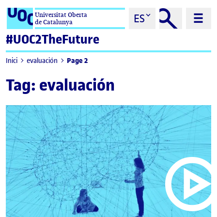
Saltar al contenido
Universitat Oberta
ES
de Catalunya
#UOC2TheFuture
Page 2
Inici
evaluación
Tag:
evaluación