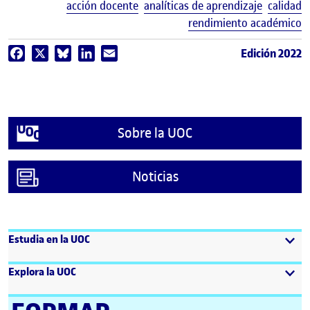
E
acción docente
analíticas de aprendizaje
calidad
rendimiento académico
Edición 2022
Facebook
X
Bluesky
LinkedIn
Email
Sobre la UOC
Noticias
Estudia en la UOC
Explora la UOC