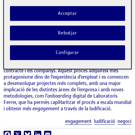
Acceptar
ANA MARÍA LUNA
Rebutjar
UOC Corporate, UOC
Fins fa uns anys, el procés d’acolliment d’una nova
Configurar
incorporació passava per una benvinguda per part del
responsable directe, Recursos Humans per a la signatura del
contracte i els companys. Aquest procés adquireix més
protagonisme dins de l’experiència d’empleat i es comencen
a desenvolupar projectes més complets, amb una major
implicació de les distintes àrees de l’empresa i amb noves
metodologies, com l’
onboarding
digital de Laboratoris
Ferrer, que ha permès capil·laritzar el procés a escala mundial
i obtenir més
engagement
a través de la ludificació.
E
engagement
ludificació
negoci
Facebook
X
Bluesky
LinkedIn
Email