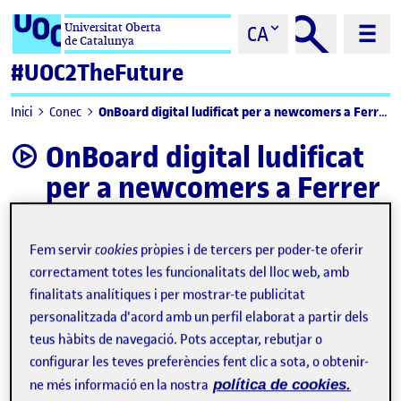
Saltar al contingut
Universitat Oberta
CA
de Catalunya
#UOC2TheFuture
OnBoard digital ludificat per a newcomers a Ferrer
Inici
Conec
OnBoard digital ludificat
video
per a newcomers a Ferrer
Fem servir
cookies
pròpies i de tercers per poder-te oferir
correctament totes les funcionalitats del lloc web, amb
finalitats analítiques i per mostrar-te publicitat
personalitzada d'acord amb un perfil elaborat a partir dels
teus hàbits de navegació. Pots acceptar, rebutjar o
configurar les teves preferències fent clic a sota, o obtenir-
ne més informació en la nostra
política de cookies.