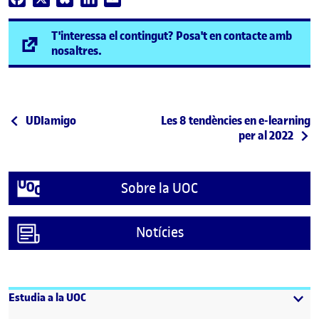
T'interessa el contingut? Posa't en contacte amb
(s'obre en una finestra nova)
nosaltres.
Navegació d'entrades
Entrada anterior
Entrada següent
UDIamigo
Les 8 tendències en e-learning
per al 2022
Sobre la UOC
Notícies
Estudia a la UOC