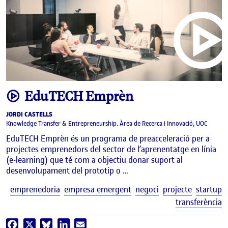
video
EduTECH Emprèn
JORDI CASTELLS
Knowledge Transfer & Entrepreneurship. Àrea de Recerca i Innovació, UOC
EduTECH Emprèn és un programa de preacceleració per a
projectes emprenedors del sector de l’aprenentatge en línia
(e-learning) que té com a objectiu donar suport al
desenvolupament del prototip o …
E
emprenedoria
empresa emergent
negoci
projecte
startup
transferència
Facebook
X
Bluesky
LinkedIn
Email