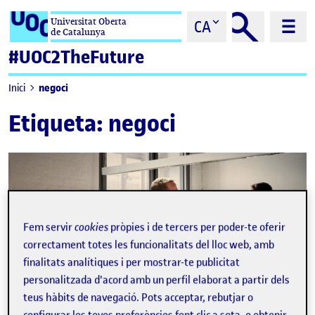
Saltar al contingut
Universitat Oberta
CA
de Catalunya
#UOC2TheFuture
negoci
Inici
Etiqueta:
negoci
Fem servir
cookies
pròpies i de tercers per poder-te oferir
correctament totes les funcionalitats del lloc web, amb
finalitats analítiques i per mostrar-te publicitat
personalitzada d'acord amb un perfil elaborat a partir dels
teus hàbits de navegació. Pots acceptar, rebutjar o