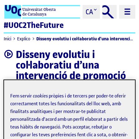
Saltar al contingut
Universitat Oberta
CA
de Catalunya
#UOC2TheFuture
Disseny evolutiu i col·laboratiu d’una intervenció de promoció de la salut
Inici
Explico
Disseny evolutiu i
video
col·laboratiu d’una
intervenció de promoció
de la salut
Fem servir
cookies
pròpies i de tercers per poder-te oferir
correctament totes les funcionalitats del lloc web, amb
finalitats analítiques i per mostrar-te publicitat
personalitzada d'acord amb un perfil elaborat a partir dels
teus hàbits de navegació. Pots acceptar, rebutjar o
configurar les teves preferències fent clic a sota, o obtenir-