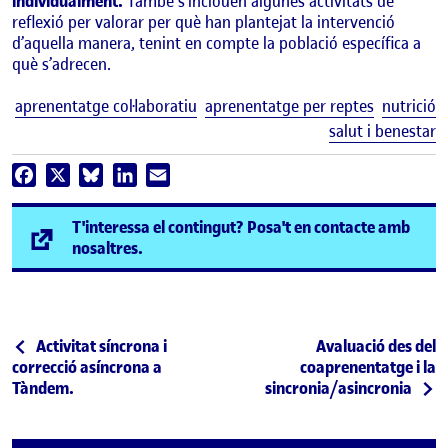
individualment.
També s’inclouen algunes activitats de
reflexió per valorar per què han plantejat la intervenció
d’aquella manera, tenint en compte la població específica a
què s’adrecen.
E
aprenentatge col·laboratiu
aprenentatge per reptes
nutrició
salut i benestar
Facebook
X
Bluesky
LinkedIn
Email
T'interessa el contingut? Posa't en contacte amb
(s'obre en una finestra nova)
nosaltres.
Navegació d'entrades
Entrada anterior
Entrada següent
Activitat síncrona i
Avaluació des del
correcció asíncrona a
coaprenentatge i la
Tàndem.
sincronia/asincronia