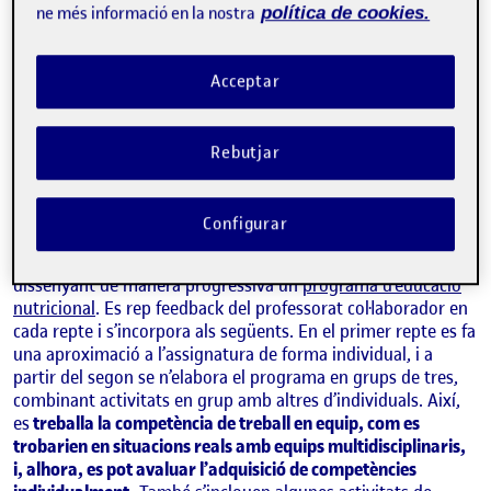
ne més informació en la nostra
política de cookies.
Acceptar
Rebutjar
MARINA BOSQUE PROUS
Estudis de Ciències de la Salut de la UOC
Configurar
L’assignatura planteja tres reptes mitjançant els quals es va
dissenyant de manera progressiva un
programa d’educació
nutricional
. Es rep feedback del professorat col·laborador en
cada repte i s’incorpora als següents. En el primer repte es fa
una aproximació a l’assignatura de forma individual, i a
partir del segon se n’elabora el programa en grups de tres,
combinant activitats en grup amb altres d’individuals. Així,
es
treballa la competència de treball en equip, com es
trobarien en situacions reals amb equips multidisciplinaris,
i, alhora, es pot avaluar l’adquisició de competències