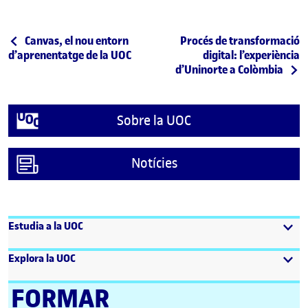
Navegació d'entrades
Entrada anterior
Entrada següent
Canvas, el nou entorn
Procés de transformació
d’aprenentatge de la UOC
digital: l’experiència
d’Uninorte a Colòmbia
Sobre la UOC
Notícies
Estudia a la UOC
Explora la UOC
FORMAR