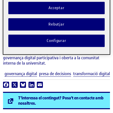
Acceptar
Rebutjar
JUAN MARRERO CASTRO
Director del Centre de Transformació Digital UTEC (Universitat
Tecnològica de l'Uruguai)
Configurar
Des de la
Universitat Tecnològica de l’Uruguai
vam decidir
crear un instrument que permeti dur a terme una
governança digital participativa i oberta a la comunitat
interna de la universitat.
E
governança digital
presa de decisions
transformació digital
Facebook
X
Bluesky
LinkedIn
Email
T'interessa el contingut? Posa't en contacte amb
(s'obre en una finestra nova)
nosaltres.