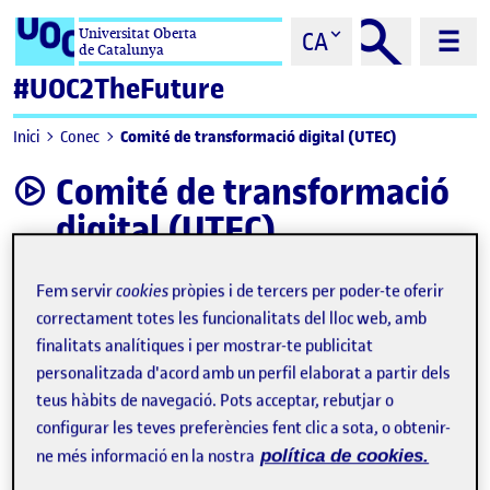
Saltar al contingut
Universitat Oberta
CA
de Catalunya
#UOC2TheFuture
Comité de transformació digital (UTEC)
Inici
Conec
Comité de transformació
video
digital (UTEC)
Fem servir
cookies
pròpies i de tercers per poder-te oferir
correctament totes les funcionalitats del lloc web, amb
finalitats analítiques i per mostrar-te publicitat
personalitzada d'acord amb un perfil elaborat a partir dels
teus hàbits de navegació. Pots acceptar, rebutjar o
configurar les teves preferències fent clic a sota, o obtenir-
ne més informació en la nostra
política de cookies.