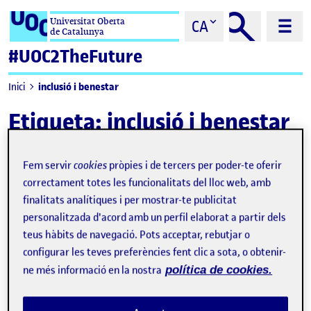
Saltar al contingut
Universitat Oberta
CA
de Catalunya
#UOC2TheFuture
inclusió i benestar
Inici
Etiqueta:
inclusió i benestar
Fem servir
cookies
pròpies i de tercers per poder-te oferir
correctament totes les funcionalitats del lloc web, amb
finalitats analítiques i per mostrar-te publicitat
personalitzada d'acord amb un perfil elaborat a partir dels
teus hàbits de navegació. Pots acceptar, rebutjar o
configurar les teves preferències fent clic a sota, o obtenir-
ne més informació en la nostra
política de cookies.