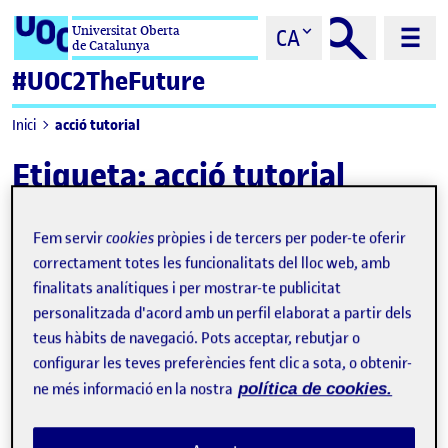
Saltar al contingut
Universitat Oberta
CA
de Catalunya
#UOC2TheFuture
acció tutorial
Inici
Etiqueta:
acció tutorial
Fem servir
cookies
pròpies i de tercers per poder-te oferir
correctament totes les funcionalitats del lloc web, amb
finalitats analítiques i per mostrar-te publicitat
personalitzada d'acord amb un perfil elaborat a partir dels
teus hàbits de navegació. Pots acceptar, rebutjar o
configurar les teves preferències fent clic a sota, o obtenir-
ne més informació en la nostra
política de cookies.