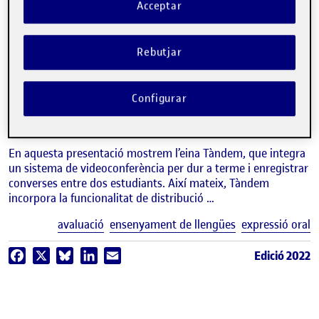
Acceptar
video
Tàndem: pràctica en línia
Rebutjar
d’interacció oral en una llengua
estrangera
Configurar
JOSEPH HOPKINS
Estudis d'Arts i Humanitats de la UOC
En aquesta presentació mostrem l’eina Tàndem, que integra
un sistema de videoconferència per dur a terme i enregistrar
converses entre dos estudiants. Així mateix, Tàndem
incorpora la funcionalitat de distribució …
E
avaluació
ensenyament de llengües
expressió oral
Edició 2022
Facebook
X
Bluesky
LinkedIn
Email