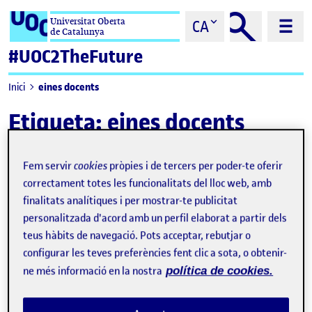
Saltar al contingut
Universitat Oberta
CA
de Catalunya
#UOC2TheFuture
eines docents
Inici
Etiqueta:
eines docents
Fem servir
cookies
pròpies i de tercers per poder-te oferir
correctament totes les funcionalitats del lloc web, amb
finalitats analítiques i per mostrar-te publicitat
personalitzada d'acord amb un perfil elaborat a partir dels
teus hàbits de navegació. Pots acceptar, rebutjar o
configurar les teves preferències fent clic a sota, o obtenir-
ne més informació en la nostra
política de cookies.