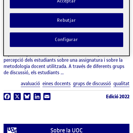
Acceptar
video
Percepció i avaluació de la
metodologia docent a través de
Rebutjar
grups de discussió
Configurar
RAMON GALINDO
Estudis de Dret i Ciència Política de la UOC
Aquesta experiència té l’objectiu de conèixer quina és la
percepció dels estudiants sobre una assignatura i sobre la
metodologia docent utilitzada. A través de diferents grups
de discussió, els estudiants …
E
avaluació
eines docents
grups de discussió
qualitat
Edició 2022
Facebook
X
Bluesky
LinkedIn
Email
Sobre la UOC