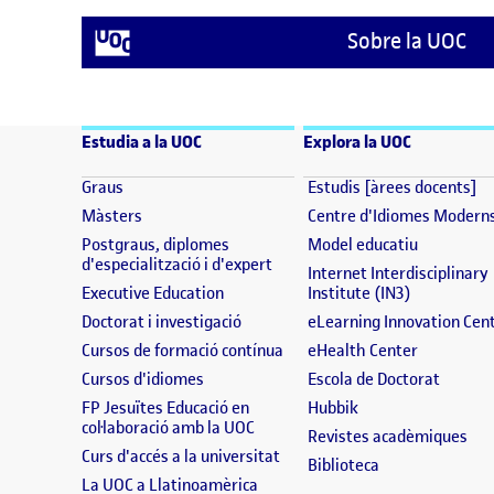
Sobre la UOC
Estudia a la UOC
Explora la UOC
(s'obre en una finestra nova)
(s
Graus
Estudis [àrees docents]
(s'obre en una finestra nova)
Màsters
Centre d'Idiomes Modern
(s'obre en
Postgraus, diplomes
Model educatiu
(s'obre en una finestra nova)
d'especialització i d'expert
Internet Interdisciplinary
(s'obre en una finestra nova)
(s'obre en 
Executive Education
Institute (IN3)
(s'obre en una finestra nova)
Doctorat i investigació
eLearning Innovation Cen
(s'obre en una finestra nova)
(s'obre en
Cursos de formació contínua
eHealth Center
(s'obre en una finestra nova)
(s'obre
Cursos d'idiomes
Escola de Doctorat
(s'obre en una fine
FP Jesuïtes Educació en
Hubbik
(s'obre en una finestra nova)
col·laboració amb la UOC
(s'
Revistes acadèmiques
(s'obre en una finestra nova)
Curs d'accés a la universitat
(s'obre en una f
Biblioteca
(s'obre en una finestra nova)
La UOC a Llatinoamèrica