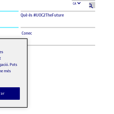
CA
Què és #UOC2TheFuture
Conec
les
t
gació. Pots
-ne més
rar