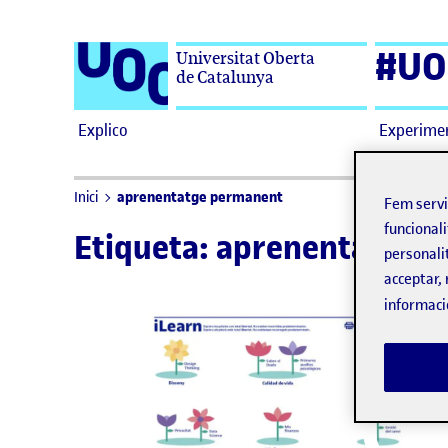
Saltar al contingut
#UO
Universitat Oberta
de Catalunya
Explico
Experime
aprenentatge permanent
Inici
Fem serv
funcionali
Etiqueta:
aprenentatge 
personali
acceptar, 
informaci