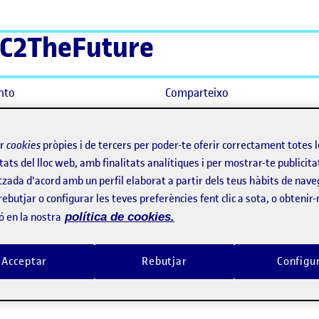
C2TheFuture
nto
Comparteixo
ir
cookies
pròpies i de tercers per poder-te oferir correctament totes 
tats del lloc web, amb finalitats analítiques i per mostrar-te publicita
permanent
tzada d'acord amb un perfil elaborat a partir dels teus hàbits de nave
rebutjar o configurar les teves preferències fent clic a sota, o obtenir
ó en la nostra
política de cookies.
Acceptar
Rebutjar
Configu