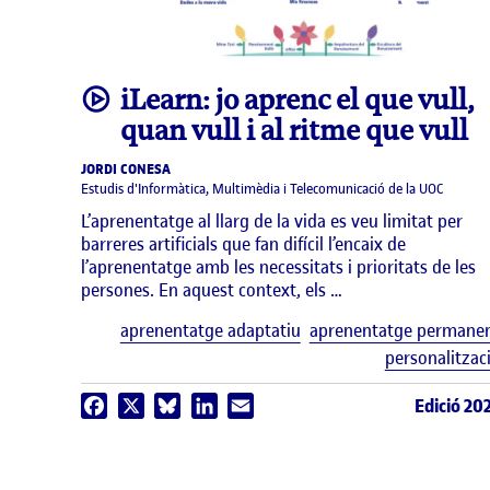
video
iLearn: jo aprenc el que vull,
quan vull i al ritme que vull
JORDI CONESA
Estudis d'Informàtica, Multimèdia i Telecomunicació de la UOC
L’aprenentatge al llarg de la vida es veu limitat per
barreres artificials que fan difícil l’encaix de
l’aprenentatge amb les necessitats i prioritats de les
persones. En aquest context, els …
aprenentatge adaptatiu
aprenentatge permane
personalitzac
Edició 20
Facebook
X
Bluesky
LinkedIn
Email