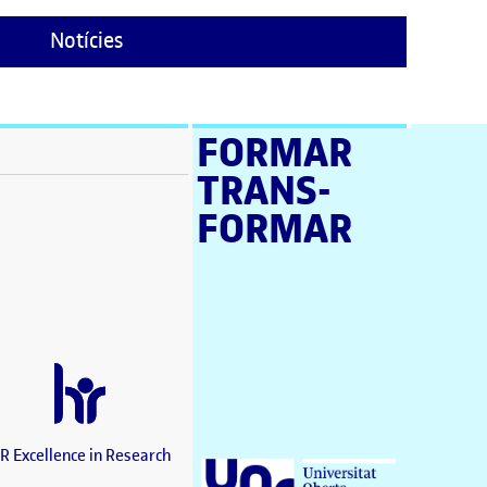
Notícies
FORMAR
TRANS­
stra nova)
FORMAR
a nova)
a nova)
en una finestra nova)
a nova)
estra nova)
una finestra nova)
nova)
a finestra nova)
R Excellence in Research
Universitat Oberta de Catalunya (UOC)
)