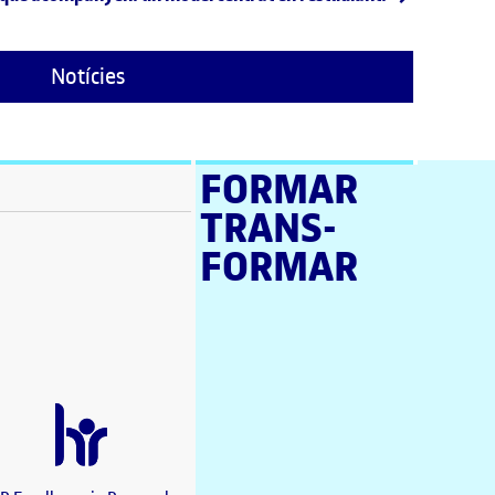
Notícies
FORMAR
TRANS­
stra nova)
FORMAR
a nova)
a nova)
en una finestra nova)
a nova)
estra nova)
una finestra nova)
nova)
a finestra nova)