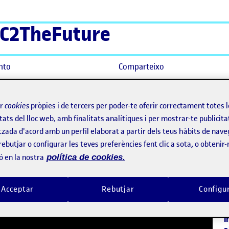
C2TheFuture
nto
Comparteixo
r professional
ir
cookies
pròpies i de tercers per poder-te oferir correctament totes 
tats del lloc web, amb finalitats analítiques i per mostrar-te publicita
: projectant el futur professi
tzada d'acord amb un perfil elaborat a partir dels teus hàbits de nave
rebutjar o configurar les teves preferències fent clic a sota, o obtenir
B
ó en la nostra
política de cookies.
D
U
Acceptar
Rebutjar
Configu
E
O
i