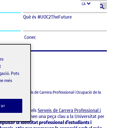
CA
Què és #UOC2TheFuture
Conec
les
t
onal
gació. Pots
-ne més
RIGITTE PÉREZ
irectora dels Serveis de Carrera Professional i Ocupació de la
OC
rar
s presenta com els
Serveis de Carrera Professional i
cupació
esdevenen una peça clau a la Universitat per
mpulsar la identitat professional d’estudiants i