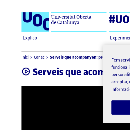
Saltar al contingut
#UO
Universitat Oberta
de Catalunya
Explico
Experime
Serveis que acompanyen: projectant el futu
Inici
Conec
Fem serv
funcionali
Serveis que acompanyen
video
personali
acceptar, 
informaci