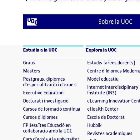
Navegació d'entrades
Sobre la UOC
Estudia a la UOC
Explora la UOC
(s'obre en una finestra nova)
(s
Graus
Estudis [àrees docents]
(s'obre en una finestra nova)
Màsters
Centre d'Idiomes Modern
(s'obre en
Postgraus, diplomes
Model educatiu
(s'obre en una finestra nova)
d'especialització i d'expert
Internet Interdisciplinary
(s'obre en una finestra nova)
(s'obre en 
Executive Education
Institute (IN3)
(s'obre en una finestra nova)
Doctorat i investigació
eLearning Innovation Cen
(s'obre en una finestra nova)
(s'obre en
Cursos de formació contínua
eHealth Center
(s'obre en una finestra nova)
(s'obre
Cursos d'idiomes
Escola de Doctorat
(s'obre en una fine
FP Jesuïtes Educació en
Hubbik
(s'obre en una finestra nova)
col·laboració amb la UOC
(s'
Revistes acadèmiques
(s'obre en una finestra nova)
Curs d'accés a la universitat