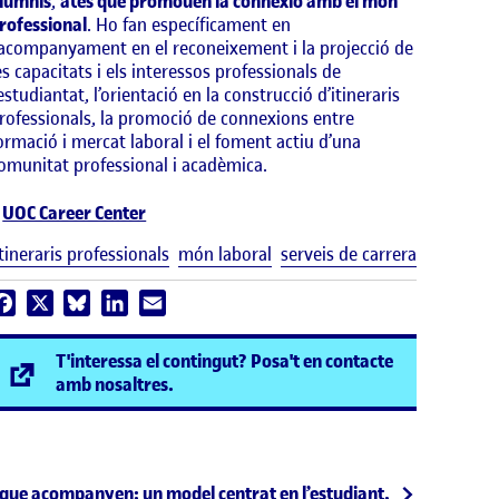
lumnis
,
atès que promouen la connexió amb el món
rofessional
. Ho fan específicament en
’acompanyament en el reconeixement i la projecció de
es capacitats i els interessos professionals de
’estudiantat, l’orientació en la construcció d’itineraris
rofessionals, la promoció de connexions entre
ormació i mercat laboral i el foment actiu d’una
omunitat professional i acadèmica.
UOC Career Center
Etiquetes
itineraris professionals
món laboral
serveis de carrera
Facebook
X
Bluesky
LinkedIn
Email
T'interessa el contingut? Posa't en contacte
(s'obre en una finestra nova)
amb nosaltres.
 següent
 que acompanyen: un model centrat en l’estudiant.